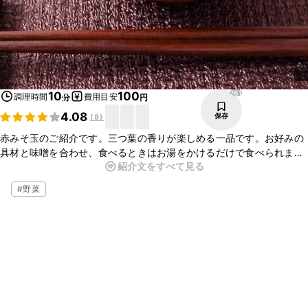
261
10
100
調理時間
費用目安
分
円
4.08
保存
(
8
)
赤みそ玉のご紹介です。三つ葉の香りが楽しめる一品です。お好みの
具材と味噌を合わせ、食べるときはお湯をかけるだけで食べられま
紹介文をすべて見る
す。お好みの具材を組み合わせ、バリエーションを増やしていくのも
楽しいですね。ぜひ、お試しください。
#
野菜