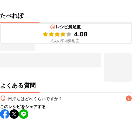
たべれぽ
レシピ満足度
4.08
8
人の平均満足度
よくある質問
Q
日持ちはどれくらいですか？
+
このレシピをシェアする
保存期間は冷蔵で翌日中が目安です。なるべくお早めにお召
し上がりください。

A
※日持ちは目安です。
こちら
の注意事項をご確認の上、正し