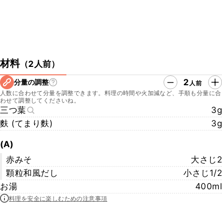
材料
（
2人前
）
2
分量の調整
人前
人数に合わせて分量を調整できます。料理の時間や火加減など、手順も分量に合
わせて調整してくださいね。
三つ葉
3g
麩 (てまり麩)
3g
(A)
赤みそ
大さじ2
顆粒和風だし
小さじ1/2
お湯
400ml
料理を安全に楽しむための注意事項