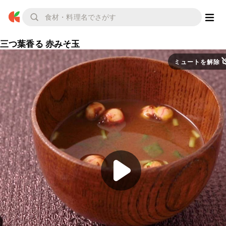
三つ葉香る 赤みそ玉
ミュートを解除