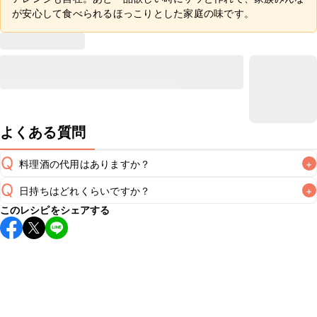
が安心して食べられるほっこりとした家庭の味です。
よくある質問
Q
料理酒の代用はありますか？
+
Q
日持ちはどれくらいですか？
+
A
このレシピをシェアする
保存期間は冷蔵で翌日中が目安です。なるべくお早めにお召
し上がりください。

A
※日持ちは目安です。
こちら
の注意事項をご確認の上、正し