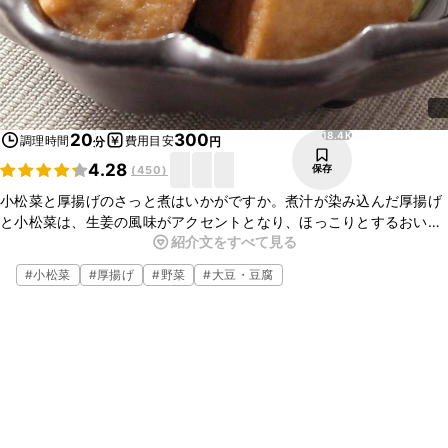
18.4K
20
300
調理時間
費用目安
分
円
4.28
保存
(
450
)
小松菜と厚揚げのさっと煮はいかがですか。煮汁が染み込んだ厚揚げ
と小松菜は、生姜の風味がアクセントとなり、ほっこりとするおいし
紹介文をすべて見る
さです。ささっとお作りいただけますので、夕食のあともう一品とし
てもぴったりですよ。ぜひお試しくださいね。
#
小松菜
#
厚揚げ
#
野菜
#
大豆・豆腐