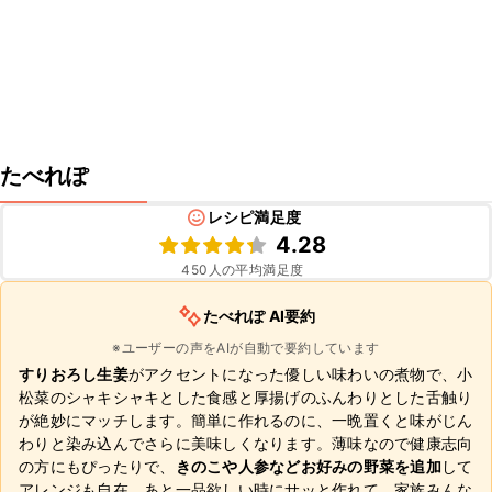
たべれぽ
レシピ満足度
4.28
450
人の平均満足度
たべれぽ AI要約
※ユーザーの声をAIが自動で要約しています
すりおろし生姜
がアクセントになった優しい味わいの煮物で、小
松菜のシャキシャキとした食感と厚揚げのふんわりとした舌触り
が絶妙にマッチします。簡単に作れるのに、一晩置くと味がじん
わりと染み込んでさらに美味しくなります。薄味なので健康志向
の方にもぴったりで、
きのこや人参などお好みの野菜を追加
して
アレンジも自在。あと一品欲しい時にサッと作れて、家族みんな