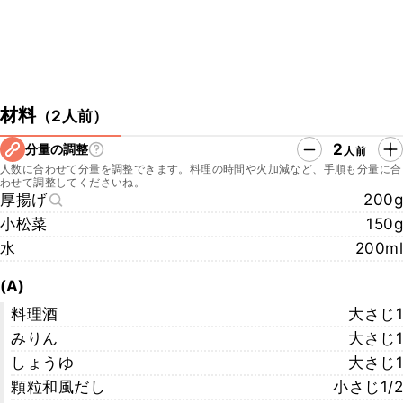
材料
（
2人前
）
2
分量の調整
人前
人数に合わせて分量を調整できます。料理の時間や火加減など、手順も分量に合
わせて調整してくださいね。
厚揚げ
200g
小松菜
150g
水
200ml
(A)
料理酒
大さじ1
みりん
大さじ1
しょうゆ
大さじ1
顆粒和風だし
小さじ1/2