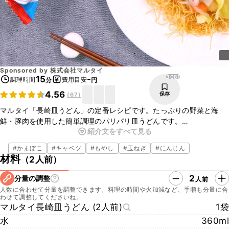
Sponsored by
株式会社マルタイ
3081
15
-
調理時間
費用目安
分
円
4.56
保存
(
67
)
マルタイ「長崎皿うどん」の定番レシピです。たっぷりの野菜と海
鮮・豚肉を使用した簡単調理のパリパリ皿うどんです。
紹介文をすべて見る
野菜だけでなく、海鮮を入れることでより、旨味がプラスされます
よ。
#
かまぼこ
#
キャベツ
#
もやし
#
玉ねぎ
#
にんじん
簡単に作れるのでぜひ試してみてくださいね。
材料
（
2人前
）
2
分量の調整
人前
人数に合わせて分量を調整できます。料理の時間や火加減など、手順も分量に合
わせて調整してくださいね。
マルタイ長崎皿うどん (2人前)
1袋
水
360ml