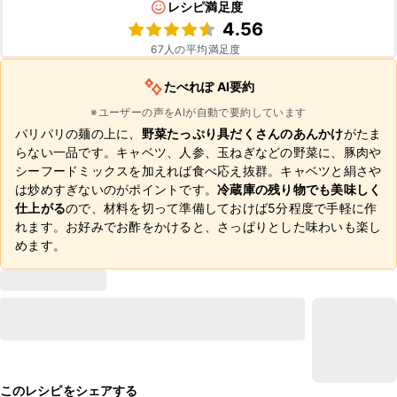
レシピ満足度
4.56
67
人の平均満足度
たべれぽ AI要約
※ユーザーの声をAIが自動で要約しています
パリパリの麺の上に、
野菜たっぷり具だくさんのあんかけ
がたま
らない一品です。キャベツ、人参、玉ねぎなどの野菜に、豚肉や
シーフードミックスを加えれば食べ応え抜群。キャベツと絹さや
は炒めすぎないのがポイントです。
冷蔵庫の残り物でも美味しく
仕上がる
ので、材料を切って準備しておけば5分程度で手軽に作
れます。お好みでお酢をかけると、さっぱりとした味わいも楽し
めます。
このレシピをシェアする