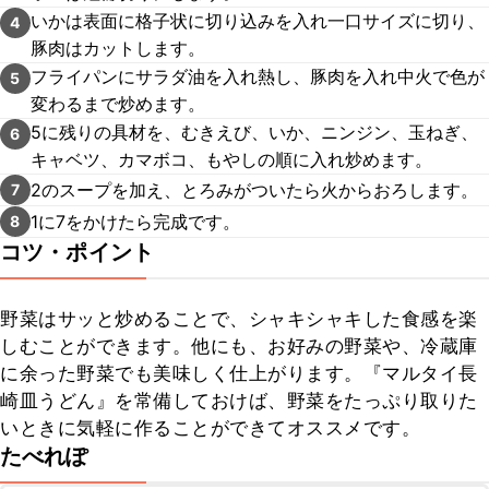
いかは表面に格子状に切り込みを入れ一口サイズに切り、
4
豚肉はカットします。
フライパンにサラダ油を入れ熱し、豚肉を入れ中火で色が
5
変わるまで炒めます。
5に残りの具材を、むきえび、いか、ニンジン、玉ねぎ、
6
キャベツ、カマボコ、もやしの順に入れ炒めます。
2のスープを加え、とろみがついたら火からおろします。
7
1に7をかけたら完成です。
8
コツ・ポイント
野菜はサッと炒めることで、シャキシャキした食感を楽
しむことができます。他にも、お好みの野菜や、冷蔵庫
に余った野菜でも美味しく仕上がります。『マルタイ長
崎皿うどん』を常備しておけば、野菜をたっぷり取りた
いときに気軽に作ることができてオススメです。
たべれぽ