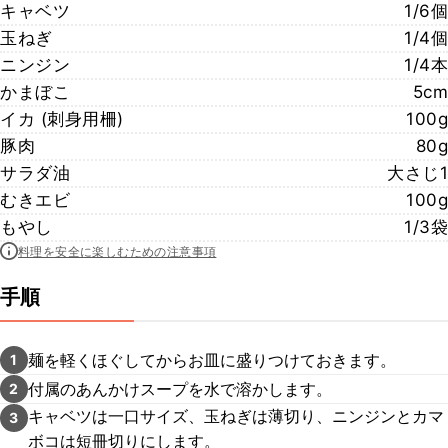
キャベツ
1/6個
玉ねぎ
1/4個
ニンジン
1/4本
かまぼこ
5cm
イカ (刺身用柵)
100g
豚肉
80g
サラダ油
大さじ1
むきエビ
100g
もやし
1/3袋
料理を安全に楽しむための注意事項
手順
麺を軽くほぐしてからお皿に盛りつけておきます。
1
付属のあんかけスープを水で溶かします。
2
キャベツは一口サイズ、玉ねぎは薄切り、ニンジンとカマ
3
ボコは短冊切りにします。