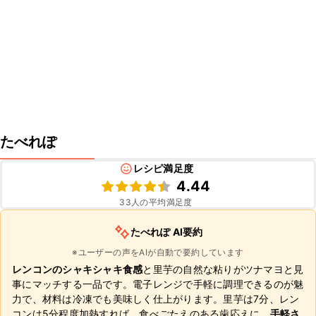
たべれぽ
レシピ満足度
4.44
33
人の平均満足度
たべれぽ AI要約
※ユーザーの声をAIが自動で要約しています
レンコンのシャキシャキ食感
と里芋の自然な粘りがツナマヨと見
事にマッチする一品です。電子レンジで手軽に調理できるのが魅
力で、材料は冷凍でも美味しく仕上がります。里芋は7分、レン
コンは5分程度加熱すれば、食べごたえのある歯応えに。
手軽さ