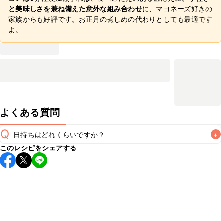
と美味しさを兼ね備えた意外な組み合わせ
に、マヨネーズ好きの
家族からも好評です。お正月の煮しめの代わりとしても最適です
よ。
よくある質問
Q
日持ちはどれくらいですか？
+
このレシピをシェアする
保存期間は冷蔵で当日中が目安です。なるべくお早めにお召
し上がりください。

A
※日持ちは目安です。
こちら
の注意事項をご確認の上、正し