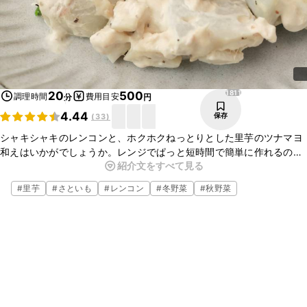
1811
20
500
調理時間
費用目安
分
円
4.44
保存
(
33
)
シャキシャキのレンコンと、ホクホクねっとりとした里芋のツナマヨ
和えはいかがでしょうか。レンジでぱっと短時間で簡単に作れるの
紹介文をすべて見る
で、忙しい日やあともう一品欲しいときにもぴったりですよ。ぜひ
作ってみてくださいね。
#
里芋
#
さといも
#
レンコン
#
冬野菜
#
秋野菜