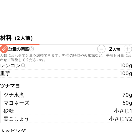
材料
（
2人前
）
2
分量の調整
人前
人数に合わせて分量を調整できます。料理の時間や火加減など、手順も分量に合
わせて調整してくださいね。
レンコン
100g
里芋
100g
ツナマヨ
ツナ水煮
70g
マヨネーズ
50g
砂糖
小さじ1
黒こしょう
小さじ1/2
トッピング