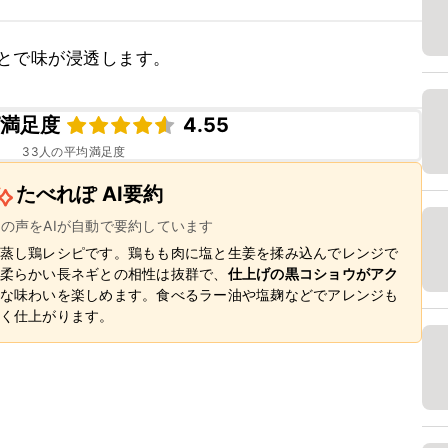
とで味が浸透します。
ピ満足度
4.55
33
人の平均満足度
たべれぽ AI要約
ーの声をAIが自動で要約しています
蒸し鶏レシピです。鶏もも肉に塩と生姜を揉み込んでレンジで
柔らかい長ネギとの相性は抜群で、
仕上げの黒コショウがアク
な味わいを楽しめます。食べるラー油や塩麹などでアレンジも
く仕上がります。