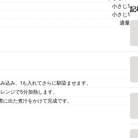
小さじ1
記
小さじ1
適量
揉み込み、1も入れてさらに馴染ませます。
のレンジで5分加熱します。
際に出た煮汁をかけて完成です。