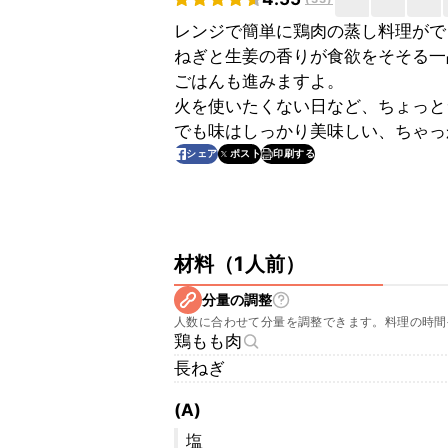
レンジで簡単に鶏肉の蒸し料理がで
ねぎと生姜の香りが食欲をそそる一
ごはんも進みますよ。
火を使いたくない日など、ちょっと
でも味はしっかり美味しい、ちゃっ
印刷する
シェア
ポスト
材料
（
1人前
）
分量の調整
人数に合わせて分量を調整できます。料理の時間
鶏もも肉
長ねぎ
(A)
塩