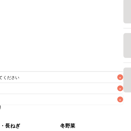
てください
+
+
+
リ
なるべくお早めにお召し上がりください。

ぎ・長ねぎ
冬野菜