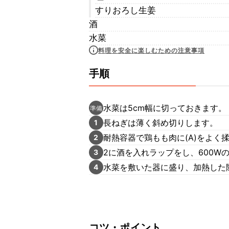
すりおろし生姜
酒
水菜
料理を安全に楽しむための注意事項
手順
水菜は5cm幅に切っておきます。
準備
長ねぎは薄く斜め切りします。
1
耐熱容器で鶏もも肉に(A)をよく
2
2に酒を入れラップをし、600W
3
水菜を敷いた器に盛り、加熱した
4
コツ・ポイント