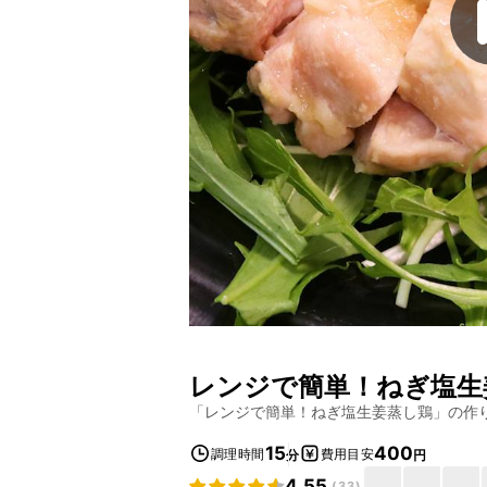
レンジで簡単！ねぎ塩生
「
レンジで簡単！ねぎ塩生姜蒸し鶏
」の作
15
400
調理時間
費用目安
分
円
4.55
(
33
)