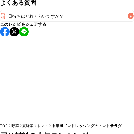
よくある質問
Q
日持ちはどれくらいですか？
+
このレシピをシェアする
保存期間は冷蔵で当日中が目安です。なるべくお早めにお召
し上がりください。

A
※日持ちは目安です。
こちら
の注意事項をご確認の上、正し
TOP
野菜
夏野菜
トマト
中華風ゴマドレッシングのトマトサラダ