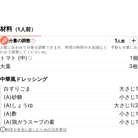
材料
（
1人前
）
1
分量の調整
人前
人数に合わせて分量を調整できます。料理の時間や火加減など、手順も分量に合
わせて調整してくださいね。
トマト (中)
1個
大葉
3枚
中華風ドレッシング
白すりごま
大さじ1
(A)砂糖
小さじ1
(A)しょうゆ
大さじ1/2
(A)酢
小さじ1
(A)鶏ガラスープの素
小さじ1
料理を安全に楽しむための注意事項