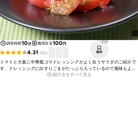
2871
10
100
調理時間
費用目安
分
円
4.31
保存
(
62
)
トマトと大葉に中華風ゴマドレッシングがよく合うサラダのご紹介で
す。ドレッシングに白すりごまがたっぷり入っているので風味もよく
紹介文をすべて見る
トマト一個がぺろっと食べられますよ。暑い季節は冷蔵庫で冷やして
おくのもおすすめです。