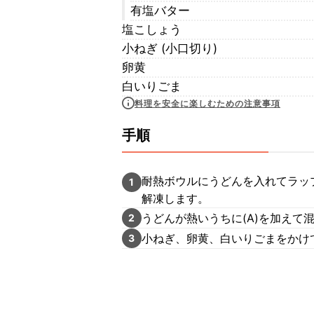
有塩バター
塩こしょう
小ねぎ (小口切り)
卵黄
白いりごま
料理を安全に楽しむための注意事項
手順
耐熱ボウルにうどんを入れてラッ
1
解凍します。
うどんが熱いうちに(A)を加えて
2
小ねぎ、卵黄、白いりごまをかけ
3