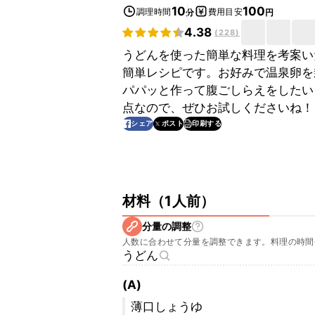
10
100
調理時間
費用目安
分
円
4.38
(
228
)
うどんを使った簡単な料理を考案い
簡単レシピです。お好みで温泉卵を
パパッと作って腹ごしらえをしたい
点なので、ぜひお試しくださいね！
印刷する
シェア
ポスト
材料
（
1人前
）
分量の調整
人数に合わせて分量を調整できます。料理の時間
うどん
(A)
薄口しょうゆ