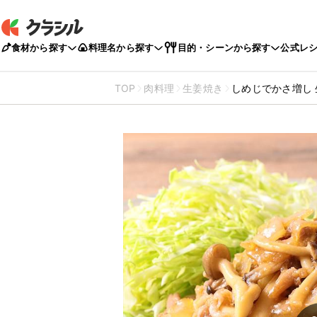
食材から探す
料理名から探す
目的・シーンから探す
公式レ
TOP
肉料理
生姜焼き
しめじでかさ増し