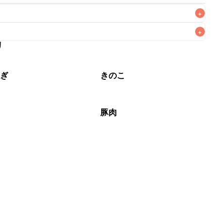
+
+
リ
なるべくお早めにお召し上がりください。

ねぎ
きのこ
豚肉