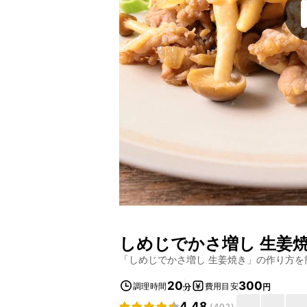
しめじでかさ増し 生姜
「
しめじでかさ増し 生姜焼き
」の作り方を
20
300
調理時間
費用目安
分
円
4.48
(
402
)