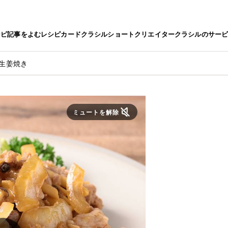
シピ
記事をよむ
レシピカード
クラシルショート
クリエイター
クラシルのサー
 生姜焼き
ミュートを解除