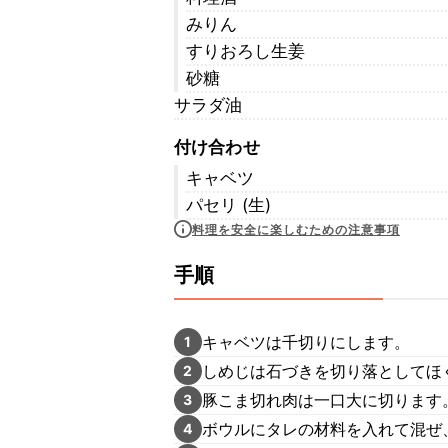
みりん
すりおろし生姜
砂糖
サラダ油
付け合わせ
キャベツ
パセリ (生)
料理を安全に楽しむための注意事項
手順
キャベツは千切りにします。
1
しめじは石づきを切り落としてほ
2
豚こま切れ肉は一口大に切ります
3
ボウルにタレの材料を入れて混ぜ
4