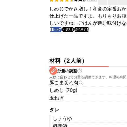
しめじでかさ増し！和食の定番おか
仕上げた一品ですよ。もりもりお腹
しいですね。ごはんが進む味付けな
印刷する
シェア
ポスト
材料
（
2人前
）
分量の調整
人数に合わせて分量を調整できます。料理の時間
豚こま切れ肉
しめじ (70g)
玉ねぎ
タレ
しょうゆ
料理酒