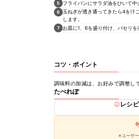
フライパンにサラダ油をひいて中
5
玉ねぎが透き通ってきたら4を汁
6
します。
お皿に1、6を盛り付け、パセリを
7
コツ・ポイント
調味料の加減は、お好みで調整し
たべれぽ
レシピ
※ユーザ