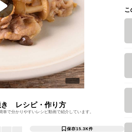
こ
焼き
レシピ・作り方
簡単で分かりやすいレシピ動画で紹介しています。
保存
15.3K
件