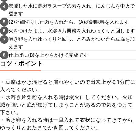
沸騰した水に鶏ガラスープの素を入れ、にんじんを中火で
4
煮ます
(2)と細切りした肉を入れたら、(A)の調味料を入れます
5
火をつけたまま、水溶き片栗粉を入れゆっくりと回します
6
溶き卵を入れゆっくりと回し、とろみがついたら豆腐を加
7
えます
仕上げに(B)を上からかけて完成です
8
コツ・ポイント
・豆腐はかき混ぜると崩れやすいので出来上がる1分前に
入れてください。

・水溶き片栗粉を入れる時は弱火にしてください。火加
減が強いと底が焦げてしまうことがあるので気をつけて
下さい。

・溶き卵を入れる時は一旦入れて衣状になってきてから
ゆっくりとおたまでかき回してください。