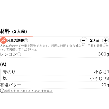
材料
（
2人前
）
2
分量の調整
人前
人数に合わせて分量を調整できます。料理の時間や火加減など、手順も分量に合
わせて調整してくださいね。
レンコン
300g
(A)
青のり
小さじ1
塩
小さじ1/3
有塩バター
20g
料理を安全に楽しむための注意事項