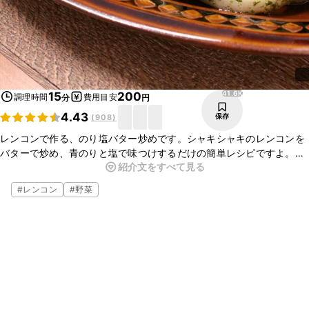
41.6K
15
200
調理時間
費用目安
分
円
4.43
保存
(
908
)
レンコンで作る、のり塩バター炒めです。シャキシャキのレンコンを
バターで炒め、青のりと塩で味つけするだけの簡単レシピですよ。ご
紹介文をすべて見る
はんにもお酒にもよく合うので、ぜひお試しくださいね。
#
レンコン
#
野菜