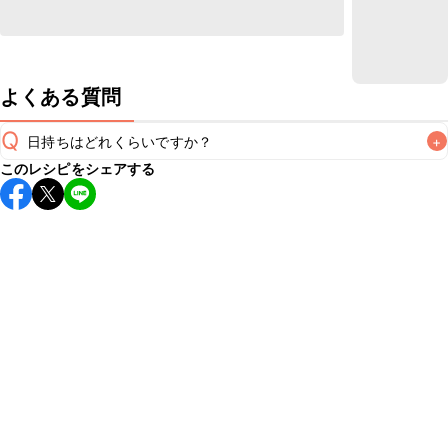
よくある質問
Q
日持ちはどれくらいですか？
+
このレシピをシェアする
保存期間は冷蔵で翌日中が目安です。なるべくお早めにお召
し上がりください。

A
※日持ちは目安です。
こちら
の注意事項をご確認の上、正し