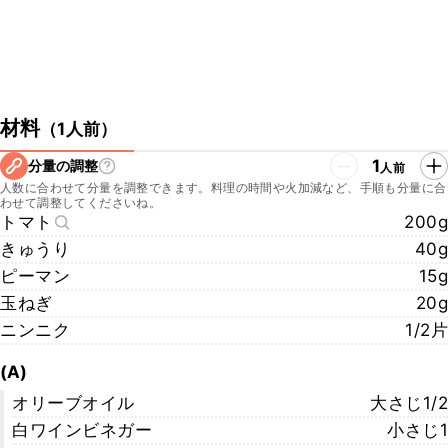
材料
（
1人前
）
1
分量の調整
人前
人数に合わせて分量を調整できます。料理の時間や火加減など、手順も分量に合
わせて調整してくださいね。
トマト
200g
きゅうり
40g
ピーマン
15g
玉ねぎ
20g
ニンニク
1/2片
(A)
オリーブオイル
大さじ1/2
白ワインビネガー
小さじ1