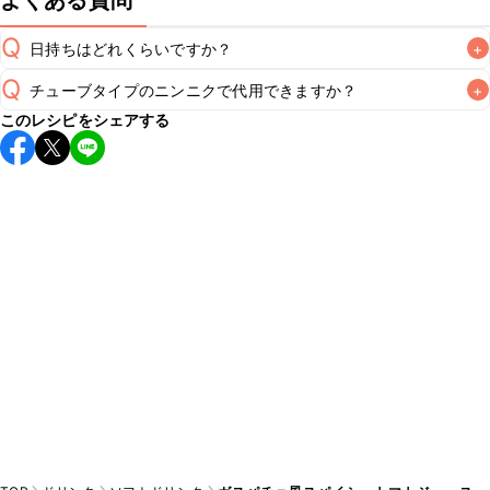
よくある質問
Q
日持ちはどれくらいですか？
+
Q
チューブタイプのニンニクで代用できますか？
+
こちらのレシピは出来たてをお召し上がりいただくことをお
このレシピをシェアする
すすめします。

A
チューブタイプのニンニクを使用してもお作りいただけま
A
す。小さじ1/2を目安に加え、お好みの風味になるようご調節
※日持ちは目安です。
こちら
の注意事項をご確認の上、正し