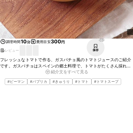
160
10
300
調理時間
費用目安
分
円
レビュー
保存
フレッシュなトマトで作る、ガスパチョ風のトマトジュースのご紹介
です。ガスパチョはスペインの郷土料理で、トマトがたくさん採れる
紹介文をすべて見る
国ならではの美味しいいただき方です。野菜の旨味がたっぷり詰まっ
たスープを冷やしてお召し上がりくださいね。
#
ピーマン
#
パプリカ
#
きゅうり
#
トマト
#
トマトスープ