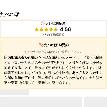
たべれぽ
レシピ満足度
4.56
95
人の平均満足度
たべれぽ AI要約
※ユーザーの声をAIが自動で要約しています
比内地鶏のダシが効いた上品な味わい
のスープに、ゴボウの風味
と香り高いセリの組み合わせが絶妙です。きりたんぽは片栗粉を
加えて握ることで、最後まで形が崩れにくく仕上がります。具材
は舞茸やしめじなどのきのこ類も相性抜群。
あっさりとした中に
も深い旨味
が広がり、寒い季節にぴったりの一品です。セリは水
菜や春菊で代用しても美味しく楽しめます。