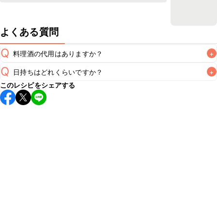
よくある質問
Q
料理酒の代用はありますか？
+
Q
日持ちはどれくらいですか？
+
A
このレシピをシェアする
保存期間は冷蔵で当日中が目安です。なるべくお早めにお召
し上がりください。

A
※日持ちは目安です。
こちら
の注意事項をご確認の上、正し