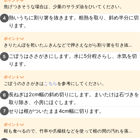
ポイント
焦げつきそうな場合は、少量のサラダ油をひいてください。
熱いうちに割り箸を抜きます。粗熱を取り、斜め半分に切
4
ります。
ポイント
きりたんぽを乾いたふきんなどで押さえながら割り箸を引き抜い
てくださいね。
ごぼうはささがきにします。水に5分程さらし、水気を切
5
ります。
ポイント
ごぼうのささがきは
こちら
を参考にしてください。
長ねぎは2cm幅の斜め切りにします。まいたけは石づきを
6
取り除き、小房にほぐします。
せりは根がついたまま4cm幅に切ります。
7
ポイント
根も食べるので、竹串や爪楊枝などを使って根の間の汚れを落と
し、よく洗ってから切ってくださいね。