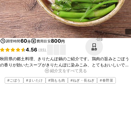
2121
60
800
調理時間
費用目安
分
円
4.56
保存
(
95
)
秋田県の郷土料理、きりたんぽ鍋のご紹介です。鶏肉の旨みとごぼう
の香りが効いたスープがきりたんぽに染みこみ、とてもおいしいです
紹介文をすべて見る
よ。せりのさわやかな香りも食欲をそそります。ぜひお試しください
ね。
#
ごぼう
#
まいたけ
#
鶏もも肉
#
ねぎ・長ねぎ
#
春野菜