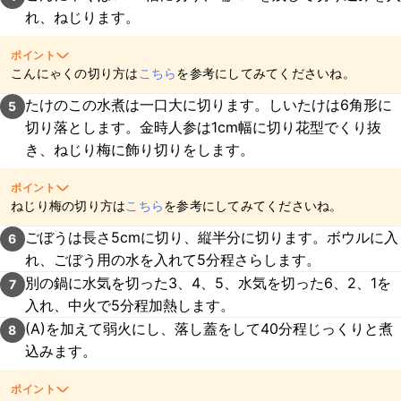
れ、ねじります。
ポイント
こんにゃくの切り方は
こちら
を参考にしてみてくださいね。
たけのこの水煮は一口大に切ります。しいたけは6角形に
5
切り落とします。金時人参は1cm幅に切り花型でくり抜
き、ねじり梅に飾り切りをします。
ポイント
ねじり梅の切り方は
こちら
を参考にしてみてくださいね。
ごぼうは長さ5cmに切り、縦半分に切ります。ボウルに入
6
れ、ごぼう用の水を入れて5分程さらします。
別の鍋に水気を切った3、4、5、水気を切った6、2、1を
7
入れ、中火で5分程加熱します。
(A)を加えて弱火にし、落し蓋をして40分程じっくりと煮
8
込みます。
ポイント