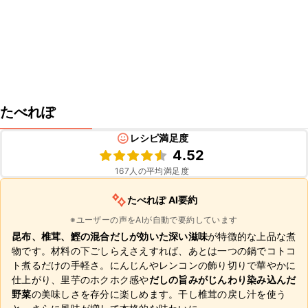
たべれぽ
レシピ満足度
4.52
167
人の平均満足度
たべれぽ AI要約
※ユーザーの声をAIが自動で要約しています
昆布、椎茸、鰹の混合だしが効いた深い滋味
が特徴的な上品な煮
物です。材料の下ごしらえさえすれば、あとは一つの鍋でコトコ
ト煮るだけの手軽さ。にんじんやレンコンの飾り切りで華やかに
仕上がり、里芋のホクホク感や
だしの旨みがじんわり染み込んだ
野菜
の美味しさを存分に楽しめます。干し椎茸の戻し汁を使う