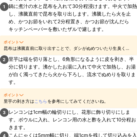
鍋に煮汁の水と昆布を入れて30分程浸けます。中火で加熱
1
し、沸騰直前で昆布を取り出します。沸騰したら火を止
め、かつお節をいれて2分程置き、かつお節が沈んだら
キッチンペーパーを敷いたザルで濾します。
ポイント
昆布は沸騰直前に取り出すことで、ダシがぬめついたり生臭く
なってしまうのを防ぐことができます。
里芋は端を切り落とし、6角形になるように皮を剥き、半
2
分に切ります。沸かしたお湯に入れて中火で加熱し、お湯
が白く濁ってきたら火から下ろし、流水でぬめりを取りま
す。
ポイント
里芋の剥き方は
こちら
を参考にしてみてくださいね。
レンコンは1cm幅の輪切りにし、花形に飾り切りにしま
3
す。ボウルに入れ、レンコン用の水と酢を入れて10分程お
きます。
こんにゃくは5mm幅に切り、端1cmを残して切り込みを入
4