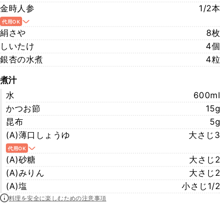
金時人参
1/2本
代用OK
絹さや
8枚
しいたけ
4個
銀杏の水煮
4粒
煮汁
水
600ml
かつお節
15g
昆布
5g
(A)薄口しょうゆ
大さじ3
代用OK
(A)砂糖
大さじ2
(A)みりん
大さじ2
(A)塩
小さじ1/2
料理を安全に楽しむための注意事項