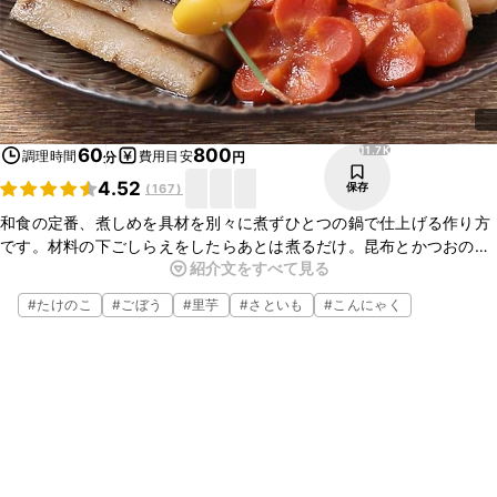
11.7K
60
800
調理時間
費用目安
分
円
4.52
保存
(
167
)
和食の定番、煮しめを具材を別々に煮ずひとつの鍋で仕上げる作り方
です。材料の下ごしらえをしたらあとは煮るだけ。昆布とかつおの出
紹介文をすべて見る
汁が染みておいしいですよ。飾り切りをすれば華やかになりますね。
特別な日の献立におすすめです。
#
たけのこ
#
ごぼう
#
里芋
#
さといも
#
こんにゃく