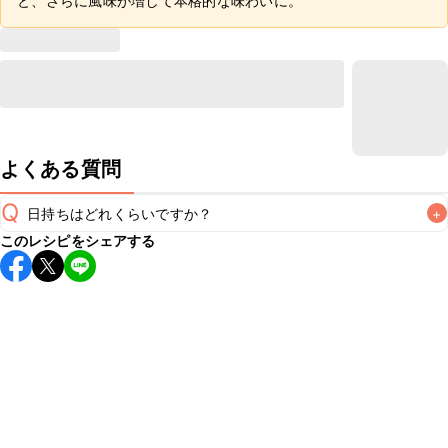
と、さらに風味が増して本格的な味わいに。
よくある質問
Q
日持ちはどれくらいですか？
+
このレシピをシェアする
保存期間は冷蔵で4~5日が目安です。なるべくお早めにお召
し上がりください。

A
※日持ちは目安です。
こちら
の注意事項をご確認の上、正し