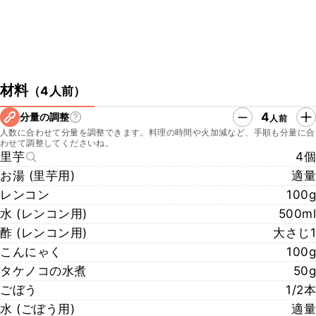
材料
（
4人前
）
4
分量の調整
人前
人数に合わせて分量を調整できます。料理の時間や火加減など、手順も分量に合
わせて調整してくださいね。
里芋
4個
お湯 (里芋用)
適量
レンコン
100g
水 (レンコン用)
500ml
酢 (レンコン用)
大さじ1
こんにゃく
100g
タケノコの水煮
50g
ごぼう
1/2本
水 (ごぼう用)
適量