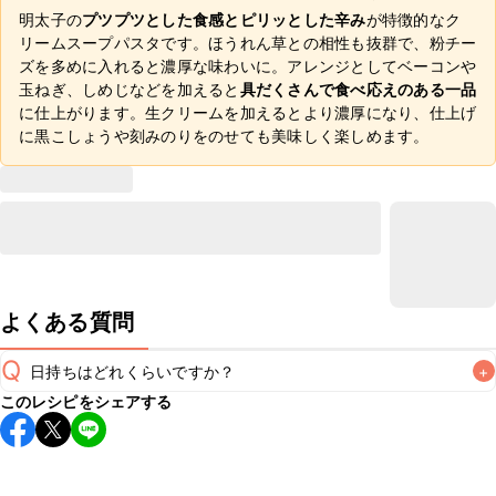
明太子の
プツプツとした食感とピリッとした辛み
が特徴的なク
リームスープパスタです。ほうれん草との相性も抜群で、粉チー
ズを多めに入れると濃厚な味わいに。アレンジとしてベーコンや
玉ねぎ、しめじなどを加えると
具だくさんで食べ応えのある一品
に仕上がります。生クリームを加えるとより濃厚になり、仕上げ
に黒こしょうや刻みのりをのせても美味しく楽しめます。
よくある質問
Q
日持ちはどれくらいですか？
+
このレシピをシェアする
こちらのレシピは出来たてをお召し上がりいただくことをお
すすめします。

A
※日持ちは目安です。
こちら
の注意事項をご確認の上、正し