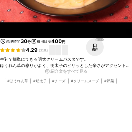
11.8K
30
400
調理時間
費用目安
分
円
4.29
保存
(
110
)
牛乳で簡単にできる明太クリームパスタです。
ほうれん草の彩りがよく、明太子のピリッとした辛さがアクセントに
紹介文をすべて見る
なっています。
バターでコクをプラスしているので、牛乳でもしっかりとした味わい
#
ほうれん草
#
明太子
#
チーズ
#
クリームスープ
#
野菜
のスープパスタになっています。