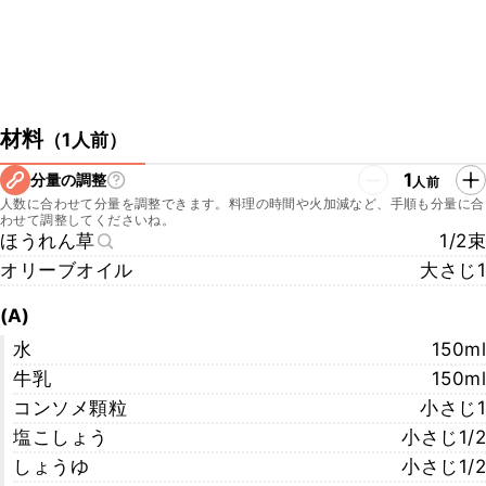
材料
（
1人前
）
1
分量の調整
人前
人数に合わせて分量を調整できます。料理の時間や火加減など、手順も分量に合
わせて調整してくださいね。
ほうれん草
1/2束
オリーブオイル
大さじ1
(A)
水
150ml
牛乳
150ml
コンソメ顆粒
小さじ1
塩こしょう
小さじ1/2
しょうゆ
小さじ1/2