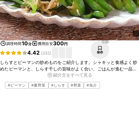
8513
10
300
調理時間
費用目安
分
円
4.42
保存
(
251
)
しらすとピーマンの炒めものをご紹介します。シャキッと食感よく炒
めたピーマンと、しらす干しの旨味がよく合い、ごはんが進む一品で
紹介文をすべて見る
す。さっと炒めるだけで簡単に作れるので、あと一品ほしいときにも
お試しくださいね。
#
ピーマン
#
夏野菜
#
しらす
#
野菜
#
魚介