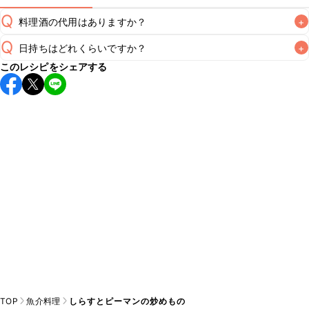
Q
料理酒の代用はありますか？
+
Q
日持ちはどれくらいですか？
+
A
このレシピをシェアする
保存期間は冷蔵で翌日中が目安です。なるべくお早めにお召
し上がりください。

A
※日持ちは目安です。
こちら
の注意事項をご確認の上、正し
TOP
魚介料理
しらすとピーマンの炒めもの