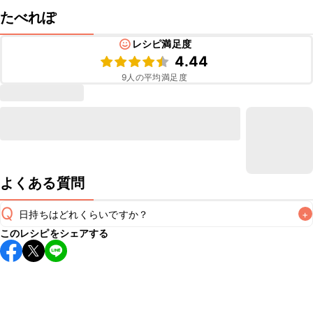
たべれぽ
レシピ満足度
4.44
9
人の平均満足度
よくある質問
Q
日持ちはどれくらいですか？
+
このレシピをシェアする
保存期間は常温で翌日中が目安です。なるべくお早めにお召
し上がりください。

A
※日持ちは目安です。
こちら
の注意事項をご確認の上、正し