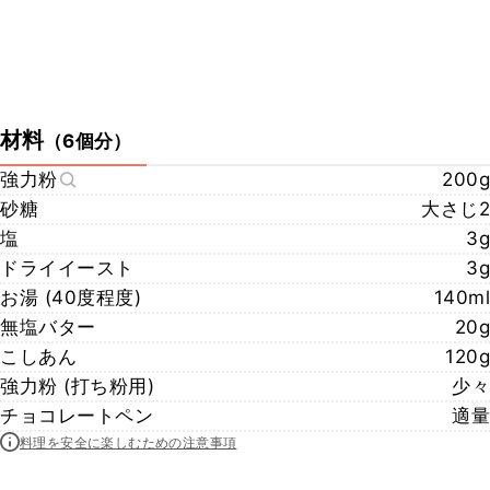
材料
（
6個分
）
強力粉
200g
砂糖
大さじ2
塩
3g
ドライイースト
3g
お湯 (40度程度)
140ml
無塩バター
20g
こしあん
120g
強力粉 (打ち粉用)
少々
チョコレートペン
適量
料理を安全に楽しむための注意事項