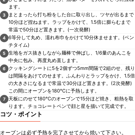
ます。
まとまったら打ち粉をした台に取り出し、ツヤが出るまで
3
10分ほど捏ねます。ラップをかけて、1.5倍に膨らむまで
常温で50分ほど置きます。(一次発酵)
6等分して丸め、濡れ布巾をかけて10分休ませます。(ベン
4
チタイム)
生地をガス抜きしながら麺棒で伸ばし、1/6量のあんこを
5
中央に包み、再度丸め直します。
クッキングシートに5を2個ずつ5mm間隔で2組のせ、残り
6
は間隔をあけてのせます。ふんわりとラップをかけ、1.5倍
の大きさになるまで常温で30分ほど置きます。(2次発酵)
この間にオーブンを180℃に予熱します。
天板にのせて180℃のオーブンで15分ほど焼き、粗熱を取
7
ります。チョコレートペンで顔と星を描いて完成です。
コツ・ポイント
オーブンは必ず予熱を完了させてから焼いて下さい。
