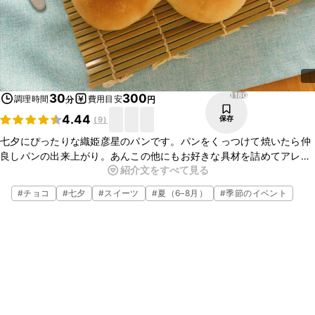
1180
30
300
調理時間
費用目安
分
円
4.44
保存
(
9
)
七夕にぴったりな織姫彦星のパンです。パンをくっつけて焼いたら仲
良しパンの出来上がり。あんこの他にもお好きな具材を詰めてアレン
紹介文をすべて見る
ジ可能です。かわいらしい仲良しパンで七夕を盛り上げてみてはいか
がでしょうか。ぜひお試しくださいね。
#
チョコ
#
七夕
#
スイーツ
#
夏（6–8月）
#
季節のイベント