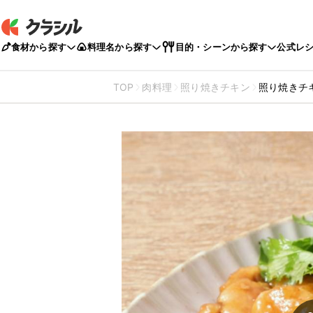
食材から探す
料理名から探す
目的・シーンから探す
公式レ
TOP
肉料理
照り焼きチキン
照り焼きチ