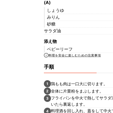
(A)
しょうゆ
みりん
砂糖
サラダ油
添え物
ベビーリーフ
料理を安全に楽しむための注意事項
手順
鶏もも肉は一口大に切ります。
1
全体に片栗粉をまぶします。
2
フライパンを中火で熱してサラダ
3
いたら裏返します。
料理酒を回し入れ、蓋をして中火で
4