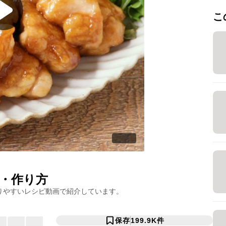
こ
・作り方
りやすいレシピ動画で紹介しています。
保存
199.9K
件