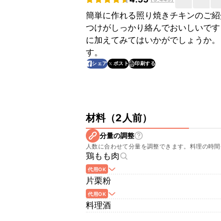
簡単に作れる照り焼きチキンのご紹
つけがしっかり絡んでおいしいです
に加えてみてはいかがでしょうか。
す。
印刷する
シェア
ポスト
材料
（
2人前
）
分量の調整
人数に合わせて分量を調整できます。料理の時間
鶏もも肉
代用OK
片栗粉
代用OK
料理酒