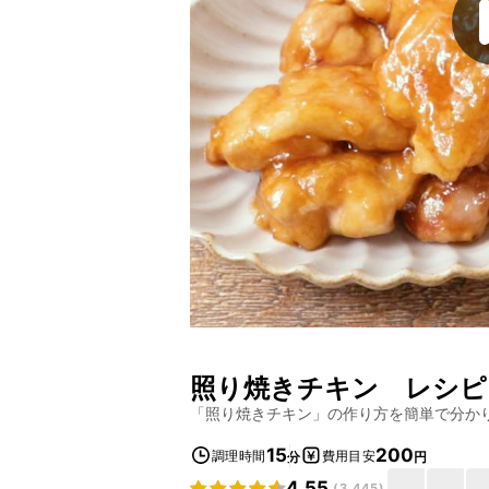
照り焼きチキン
レシピ
「
照り焼きチキン
」の作り方を簡単で分か
15
200
調理時間
費用目安
分
円
4.55
(
3,445
)