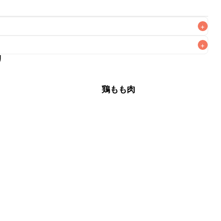
+
+
リ
なるべくお早めにお召し上がりください。

肉
鶏もも肉