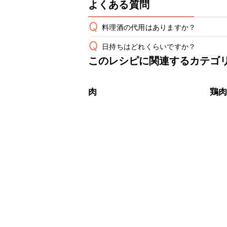
よくある質問
Q
料理酒の代用はありますか？
Q
日持ちはどれくらいですか？
A
このレシピに関連するカテゴ
保存期間は冷蔵で翌日中が目安です。
A
※日持ちは目安です。
こちら
肉
鶏