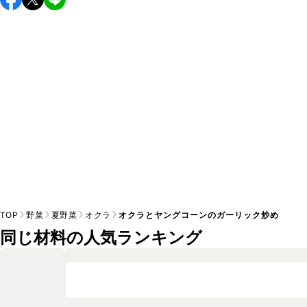
A
す。小さじ1/2を目安に加え、お好みの風味になるようご調節
※日持ちは目安です。
こちら
の注意事項をご確認の上、正し
TOP
野菜
夏野菜
オクラ
オクラとヤングコーンのガーリック炒め
同じ材料の人気ランキング