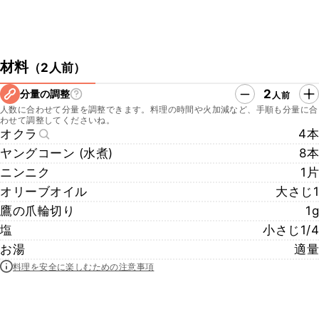
材料
（
2人前
）
2
分量の調整
人前
人数に合わせて分量を調整できます。料理の時間や火加減など、手順も分量に合
わせて調整してくださいね。
オクラ
4本
ヤングコーン (水煮)
8本
ニンニク
1片
オリーブオイル
大さじ1
鷹の爪輪切り
1g
塩
小さじ1/4
お湯
適量
料理を安全に楽しむための注意事項