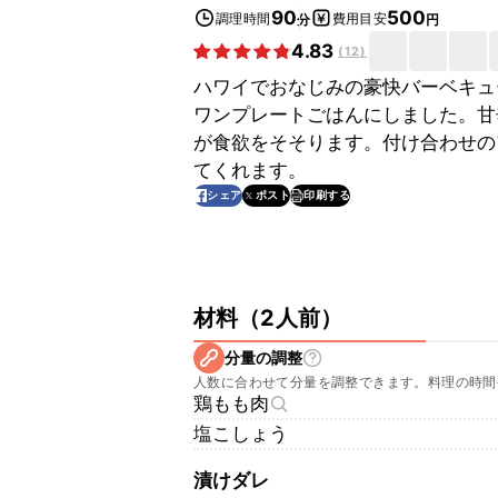
90
500
調理時間
費用目安
分
円
4.83
(
12
)
ハワイでおなじみの豪快バーベキュ
ワンプレートごはんにしました。甘
が食欲をそそります。付け合わせの
てくれます。
印刷する
シェア
ポスト
材料
（
2人前
）
分量の調整
人数に合わせて分量を調整できます。料理の時間
鶏もも肉
塩こしょう
漬けダレ