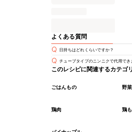
よくある質問
Q
日持ちはどれくらいですか？
Q
チューブタイプのニンニクで代用でき
保存期間は冷蔵で当日中が目安です。
A
このレシピに関連するカテゴ
チューブタイプのニンニクを使用して
A
※日持ちは目安です。
こちら
ごはんもの
野
鶏肉
鶏