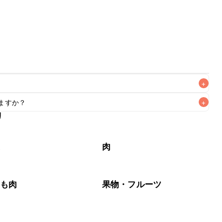
+
ますか？
+
なるべくお早めにお召し上がりください。

リ
もお作りいただけます。レシピと同量を目安に加え、お好み
菜
肉
もも肉
果物・フルーツ