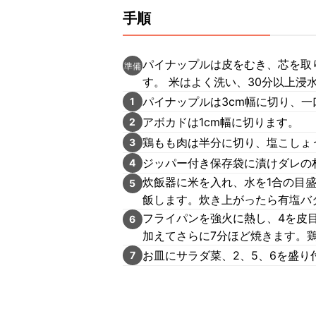
手順
パイナップルは皮をむき、芯を取
準備
す。 米はよく洗い、30分以上浸
パイナップルは3cm幅に切り、一
1
アボカドは1cm幅に切ります。
2
鶏もも肉は半分に切り、塩こしょ
3
ジッパー付き保存袋に漬けダレの
4
炊飯器に米を入れ、水を1合の目
5
飯します。炊き上がったら有塩バ
フライパンを強火に熱し、4を皮
6
加えてさらに7分ほど焼きます。
お皿にサラダ菜、2、5、6を盛り
7