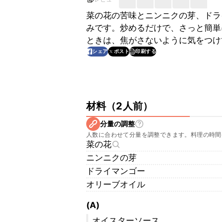
菜の花の苦味とニンニクの芽、ドラ
みです。炒めるだけで、さっと簡単
ときは、焦がさないように気をつけ
印刷する
シェア
ポスト
材料
（
2人前
）
分量の調整
人数に合わせて分量を調整できます。料理の時間
菜の花
ニンニクの芽
ドライマンゴー
オリーブオイル
(A)
オイスターソース