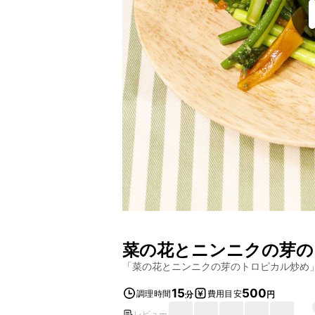
菜の花とニンニクの芽の
「
菜の花とニンニクの芽のトロピカル炒め
15
500
調理時間
費用目安
分
円
レビュー