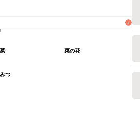
+
リ
なるべくお早めにお召し上がりください。

野菜
菜の花
ちみつ