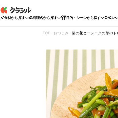
食材から探す
料理名から探す
目的・シーンから探す
公式レ
TOP
おつまみ
菜の花とニンニクの芽のト