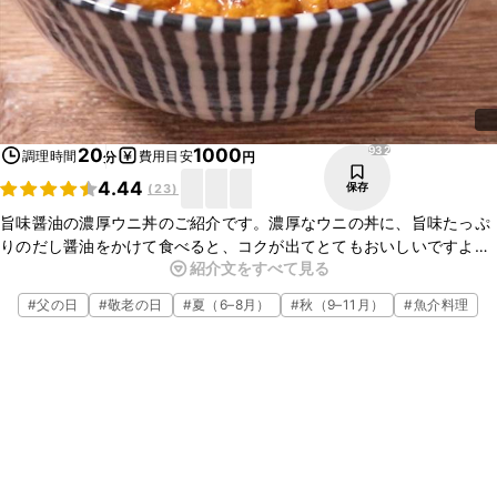
932
20
1000
調理時間
費用目安
分
円
4.44
保存
(
23
)
旨味醤油の濃厚ウニ丼のご紹介です。濃厚なウニの丼に、旨味たっぷ
りのだし醤油をかけて食べると、コクが出てとてもおいしいですよ。
紹介文をすべて見る
お祝いのときの食事などにもぴったりな簡単レシピなのでぜひ一度
作ってみてくださいね。
#
父の日
#
敬老の日
#
夏（6–8月）
#
秋（9–11月）
#
魚介料理