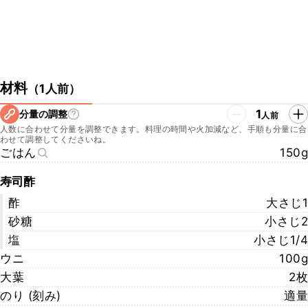
材料
（
1人前
）
1
分量の調整
人前
人数に合わせて分量を調整できます。料理の時間や火加減など、手順も分量に合
わせて調整してくださいね。
ごはん
150g
寿司酢
酢
大さじ1
砂糖
小さじ2
塩
小さじ1/4
ウニ
100g
大葉
2枚
のり (刻み)
適量