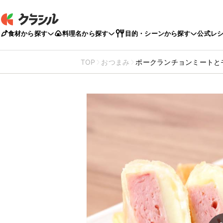
食材から探す
料理名から探す
目的・シーンから探す
公式レ
TOP
おつまみ
ポークランチョンミートと