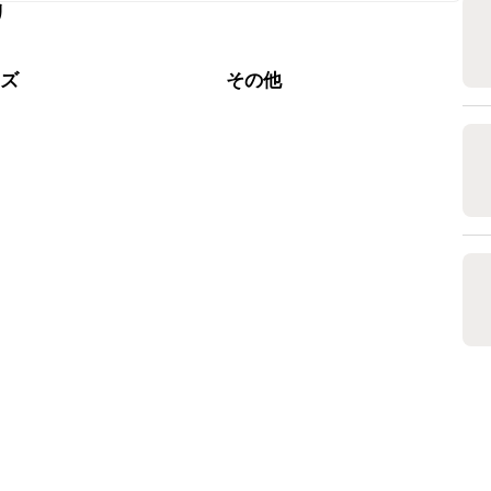
リ
なるべくお早めにお召し上がりください。

ーズ
その他