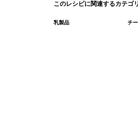
このレシピに関連するカテゴ
保存期間は冷蔵で翌日中が目安です。
A
※日持ちは目安です。
こちら
乳製品
チ