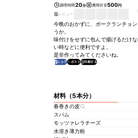
20
500
調理時間
費用目安
分
円
レビュー
今晩のおかずに、ポークランチョン
うか。
味付けをせずに包んで揚げるだけな
い時などに便利ですよ。
是非作ってみてくださいね。
印刷する
シェア
ポスト
材料
（
5本分
）
春巻きの皮
スパム
モッツァレラチーズ
水溶き薄力粉