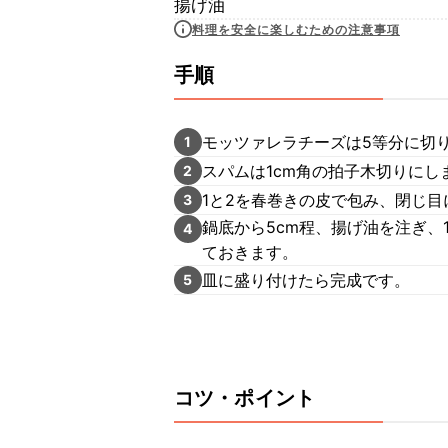
揚げ油
料理を安全に楽しむための注意事項
手順
モッツァレラチーズは5等分に切
1
スパムは1cm角の拍子木切りにし
2
1と2を春巻きの皮で包み、閉じ
3
鍋底から5cm程、揚げ油を注ぎ、
4
ておきます。
皿に盛り付けたら完成です。
5
コツ・ポイント