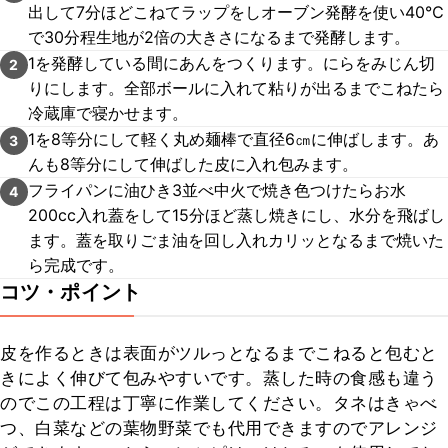
出して7分ほどこねてラップをしオーブン発酵を使い40℃
で30分程生地が2倍の大きさになるまで発酵します。
1を発酵している間にあんをつくります。にらをみじん切
2
りにします。全部ボールに入れて粘りが出るまでこねたら
冷蔵庫で寝かせます。
1を8等分にして軽く丸め麺棒で直径6㎝に伸ばします。あ
3
んも8等分にして伸ばした皮に入れ包みます。
フライパンに油ひき3並べ中火で焼き色つけたらお水
4
200cc入れ蓋をして15分ほど蒸し焼きにし、水分を飛ばし
ます。蓋を取りごま油を回し入れカリッとなるまで焼いた
ら完成です。
コツ・ポイント
皮を作るときは表面がツルっとなるまでこねると包むと
きによく伸びて包みやすいです。蒸した時の食感も違う
のでこの工程は丁寧に作業してください。タネはきゃべ
つ、白菜などの葉物野菜でも代用できますのでアレンジ