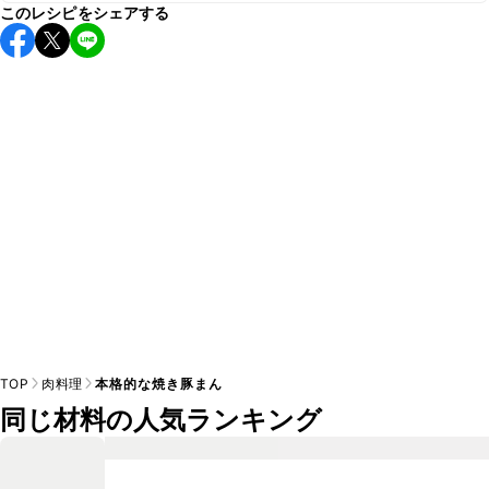
このレシピをシェアする
保存期間は冷蔵で当日中が目安です。なるべくお早めにお召
し上がりください。

A
※日持ちは目安です。
こちら
の注意事項をご確認の上、正し
TOP
肉料理
本格的な焼き豚まん
同じ材料の人気ランキング