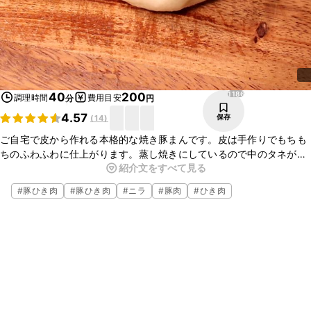
1186
40
200
調理時間
費用目安
分
円
4.57
保存
(
14
)
ご自宅で皮から作れる本格的な焼き豚まんです。皮は手作りでもちも
ちのふわふわに仕上がります。蒸し焼きにしているので中のタネが
紹介文をすべて見る
ジューシーで生地は外側がカリッと中がふわっとしていてとても食べ
ごたえがあります。
#
豚ひき肉
#
豚ひき肉
#
ニラ
#
豚肉
#
ひき肉