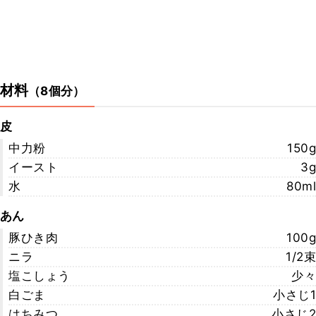
材料
（
8個分
）
皮
中力粉
150g
イースト
3g
水
80ml
あん
豚ひき肉
100g
ニラ
1/2束
塩こしょう
少々
白ごま
小さじ1
はちみつ
小さじ2