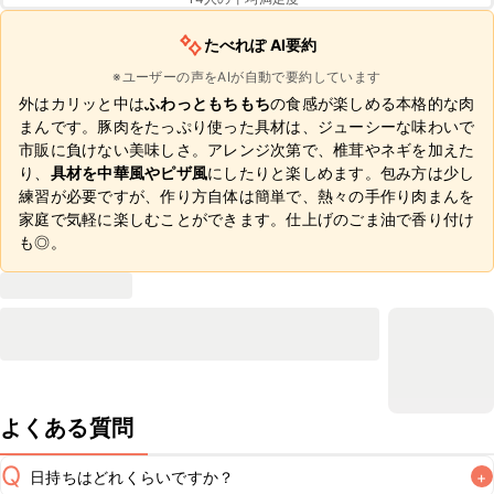
たべれぽ AI要約
※ユーザーの声をAIが自動で要約しています
外はカリッと中は
ふわっともちもち
の食感が楽しめる本格的な肉
まんです。豚肉をたっぷり使った具材は、ジューシーな味わいで
市販に負けない美味しさ。アレンジ次第で、椎茸やネギを加えた
り、
具材を中華風やピザ風
にしたりと楽しめます。包み方は少し
練習が必要ですが、作り方自体は簡単で、熱々の手作り肉まんを
家庭で気軽に楽しむことができます。仕上げのごま油で香り付け
も◎。
よくある質問
Q
日持ちはどれくらいですか？
+