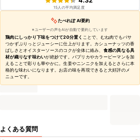
4.32
15
人の平均満足度
たべれぽ AI要約
※ユーザーの声をAIが自動で要約しています
鶏肉にしっかり下味をつけて20分置く
ことで、むね肉でもパサ
つかずぷりっとジューシーに仕上がります。カシューナッツの香
ばしさとオイスターソースのコクが全体に絡み、
食感の異なる具
材が織りなす味わい
が絶妙です。パプリカやカラーピーマンを加
えることで彩りも華やかに。生姜やニンニクを加えるとさらに本
格的な味わいになります。お店の味を再現できると大好評のメ
ニューです。
よくある質問