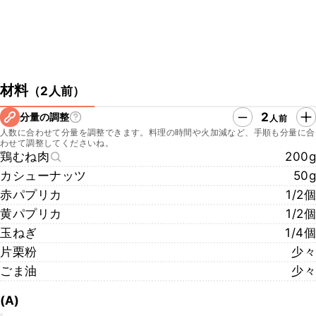
材料
（
2人前
）
2
分量の調整
人前
人数に合わせて分量を調整できます。料理の時間や火加減など、手順も分量に合
わせて調整してくださいね。
鶏むね肉
200g
カシューナッツ
50g
赤パプリカ
1/2個
黄パプリカ
1/2個
玉ねぎ
1/4個
片栗粉
少々
ごま油
少々
(A)