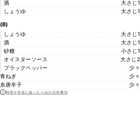
酒
大さじ1
しょうゆ
大さじ1
(B)
しょうゆ
大さじ1
酒
大さじ1
砂糖
小さじ1
オイスターソース
大さじ2
ブラックペッパー
少々
青ねぎ
少々
糸唐辛子
少々
料理を安全に楽しむための注意事項