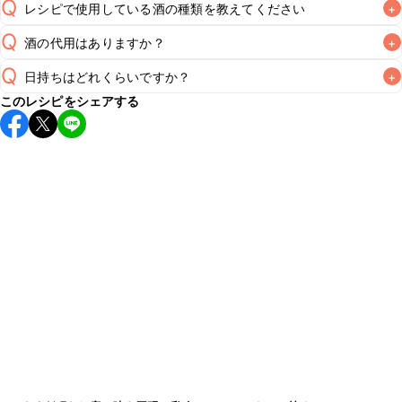
Q
レシピで使用している酒の種類を教えてください
+
Q
酒の代用はありますか？
+
A
Q
日持ちはどれくらいですか？
+
A
このレシピをシェアする
保存期間は冷蔵で翌日中が目安です。なるべくお早めにお召
し上がりください。

A
※日持ちは目安です。
こちら
の注意事項をご確認の上、正し