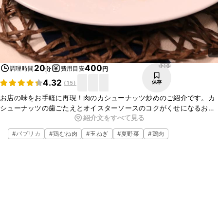
1205
20
400
調理時間
費用目安
分
円
4.32
保存
(
15
)
お店の味をお手軽に再現！肉のカシューナッツ炒めのご紹介です。カ
シューナッツの歯ごたえとオイスターソースのコクがくせになるおい
紹介文をすべて見る
しさです。ごはんのおかずにはもちろん、お酒のおつまみにもぴった
りの一品ですよ。ぜひお試しくださいね。
#
パプリカ
#
鶏むね肉
#
玉ねぎ
#
夏野菜
#
鶏肉