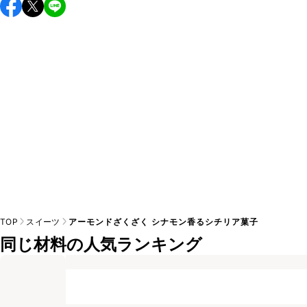
保存期間は常温で2~3日が目安です。なるべくお早めにお召
し上がりください。

A
※日持ちは目安です。
こちら
の注意事項をご確認の上、正し
TOP
スイーツ
アーモンドざくざく シナモン香るシチリア菓子
同じ材料の人気ランキング