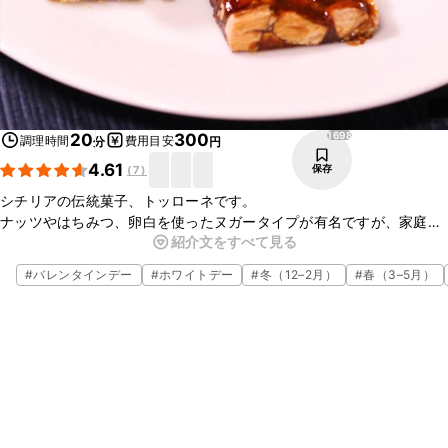
1698
20
300
調理時間
費用目安
分
円
4.61
保存
(
7
)
シチリアの伝統菓子、トッローネです。
ナッツやはちみつ、卵白を使ったヌガータイプが有名ですが、家庭で
紹介文をすべて見る
マンマ（お母さん）たちが作っている簡単バージョンのレシピです。 
アーモンドのザクザクした食感と、シナモンの香りがくせになるお菓
#
バレンタインデー
#
ホワイトデー
#
冬（12–2月）
#
春（3–5月）
子です。
風味は変わりますが、有塩のアーモンドを使っても作れます。