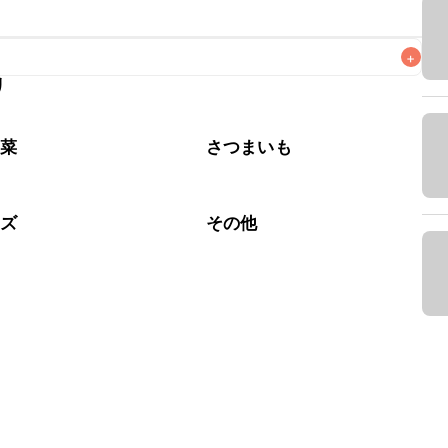
+
リ
なるべくお早めにお召し上がりください。

野菜
さつまいも
ーズ
その他