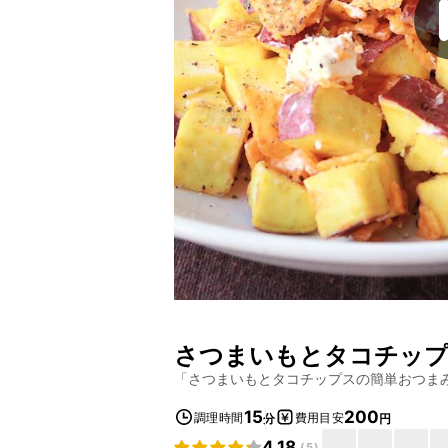
さつまいもとタコチップ
「
さつまいもとタコチップスの簡単おつま
15
200
調理時間
費用目安
分
円
4.18
(
5
)