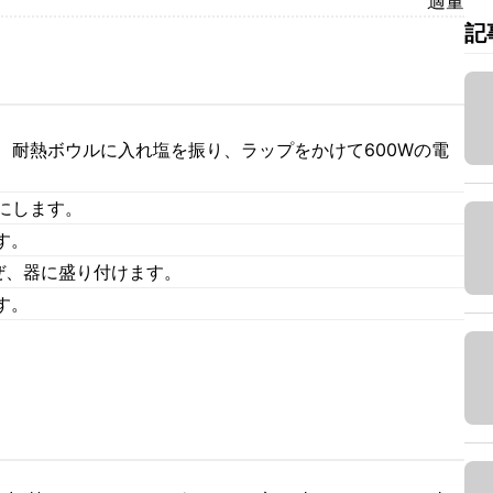
適量
記
、耐熱ボウルに入れ塩を振り、ラップをかけて600Wの電
にします。
す。
ぜ、器に盛り付けます。
す。