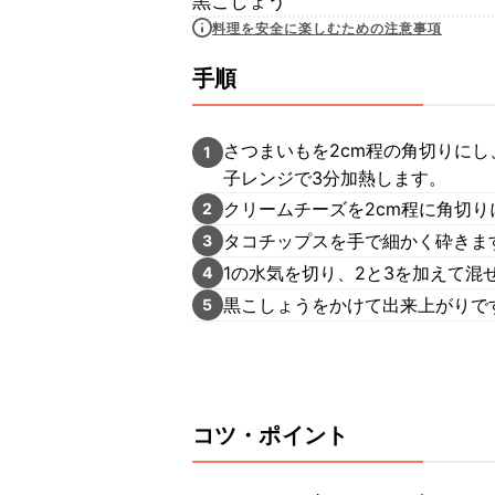
黒こしょう
料理を安全に楽しむための注意事項
手順
さつまいもを2cm程の角切りにし
1
子レンジで3分加熱します。
クリームチーズを2cm程に角切り
2
タコチップスを手で細かく砕きま
3
1の水気を切り、2と3を加えて混
4
黒こしょうをかけて出来上がりで
5
コツ・ポイント