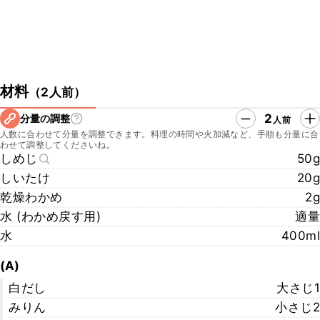
材料
（
2人前
）
2
分量の調整
人前
人数に合わせて分量を調整できます。料理の時間や火加減など、手順も分量に合
わせて調整してくださいね。
しめじ
50g
しいたけ
20g
乾燥わかめ
2g
水 (わかめ戻す用)
適量
水
400ml
(A)
白だし
大さじ1
みりん
小さじ2