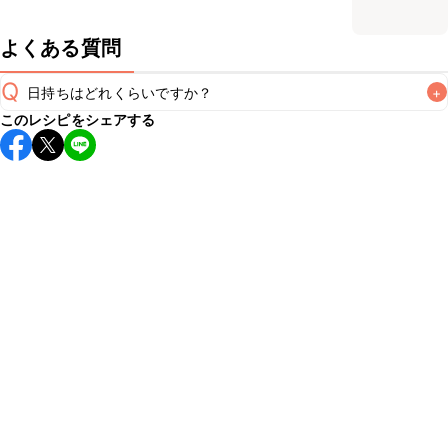
よくある質問
Q
日持ちはどれくらいですか？
+
このレシピをシェアする
保存期間は冷蔵で翌日中が目安です。なるべくお早めにお召
し上がりください。

A
※日持ちは目安です。
こちら
の注意事項をご確認の上、正し