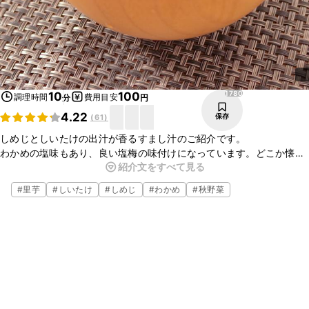
1780
10
100
調理時間
費用目安
分
円
4.22
保存
(
61
)
しめじとしいたけの出汁が香るすまし汁のご紹介です。
わかめの塩味もあり、良い塩梅の味付けになっています。どこか懐か
紹介文をすべて見る
しく、ホッと温まる一品ですよ。
さっぱりとした後味で、色々な料理に合うので、ぜひ作ってみてくだ
#
里芋
#
しいたけ
#
しめじ
#
わかめ
#
秋野菜
さいね。