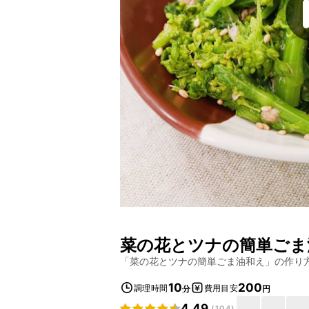
菜の花とツナの簡単ごま
「
菜の花とツナの簡単ごま油和え
」の作り
10
200
調理時間
費用目安
分
円
4.49
(
104
)