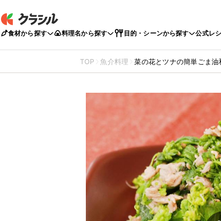
食材から探す
料理名から探す
目的・シーンから探す
公式レ
TOP
魚介料理
菜の花とツナの簡単ごま油