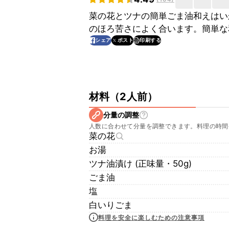
菜の花とツナの簡単ごま油和えはい
のほろ苦さによく合います。簡単な
印刷する
シェア
ポスト
材料
（
2人前
）
分量の調整
人数に合わせて分量を調整できます。料理の時間
菜の花
お湯
ツナ油漬け (正味量・50g)
ごま油
塩
白いりごま
料理を安全に楽しむための注意事項