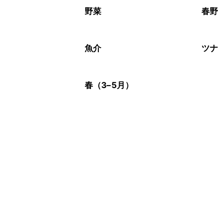
※日持ちは目安です。
こちら
野菜
春
魚介
ツ
春（3–5月）