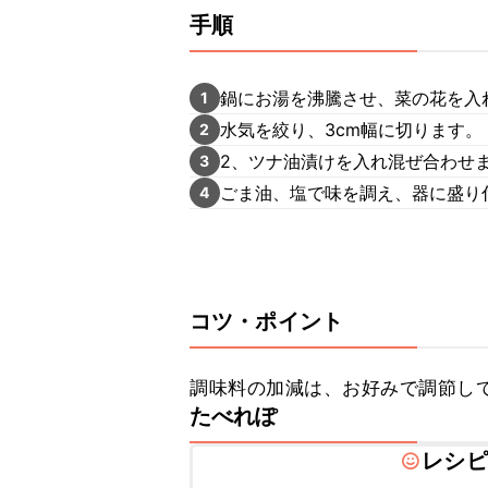
手順
鍋にお湯を沸騰させ、菜の花を入
1
水気を絞り、3cm幅に切ります。
2
2、ツナ油漬けを入れ混ぜ合わせ
3
ごま油、塩で味を調え、器に盛り
4
コツ・ポイント
調味料の加減は、お好みで調節し
たべれぽ
レシピ