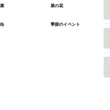
野菜
菜の花
ナ缶
季節のイベント