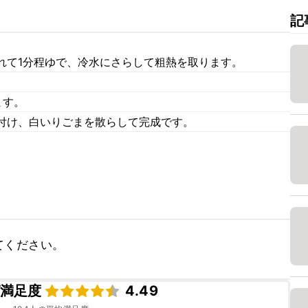
記
れて1分程ゆで、冷水にさらして粗熱を取ります。
ます。
付け、白いりごまを散らして完成です。
てください。
満足度
4.49