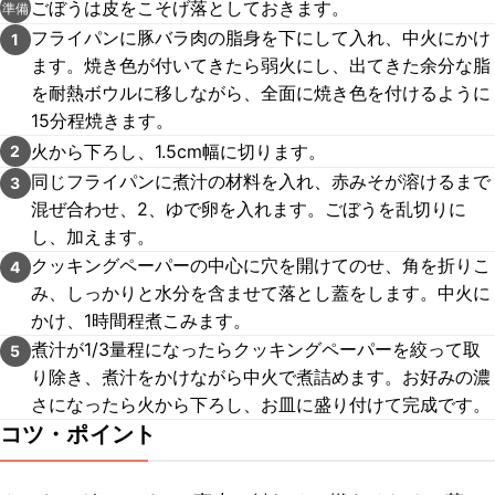
ごぼうは皮をこそげ落としておきます。
準備
フライパンに豚バラ肉の脂身を下にして入れ、中火にかけ
1
ます。焼き色が付いてきたら弱火にし、出てきた余分な脂
を耐熱ボウルに移しながら、全面に焼き色を付けるように
15分程焼きます。
火から下ろし、1.5cm幅に切ります。
2
同じフライパンに煮汁の材料を入れ、赤みそが溶けるまで
3
混ぜ合わせ、2、ゆで卵を入れます。ごぼうを乱切りに
し、加えます。
クッキングペーパーの中心に穴を開けてのせ、角を折りこ
4
み、しっかりと水分を含ませて落とし蓋をします。中火に
かけ、1時間程煮こみます。
煮汁が1/3量程になったらクッキングペーパーを絞って取
5
り除き、煮汁をかけながら中火で煮詰めます。お好みの濃
さになったら火から下ろし、お皿に盛り付けて完成です。
コツ・ポイント