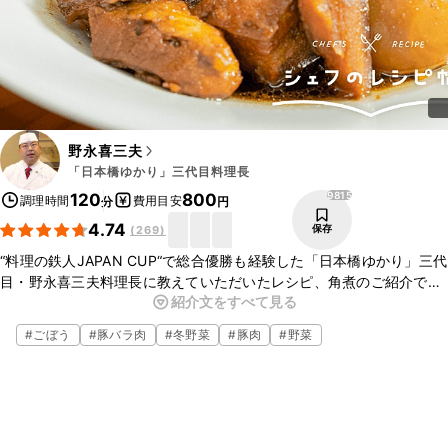
野永喜三夫
「日本橋ゆかり」三代目料理長
9815
120
800
調理時間
費用目安
分
円
4.74
保存
(
269
)
“料理の鉄人JAPAN CUP“で総合優勝も経験した「日本橋ゆかり」三代
目・野永喜三夫料理長に教えていただいたレシピ、角煮のご紹介で
紹介文をすべて見る
す。少ない調味料で煮こんでいくので、圧力鍋がなくてもお作りいた
だけますよ。ぜひ作ってみてくださいね。
#
ごぼう
#
豚バラ肉
#
冬野菜
#
豚肉
#
野菜
▼野永シェフについて
・YouTubeチャンネル「野永チャンネル」
https://www.youtube.com/channel/UCE4v11zI4xu4W8MCWvhhH
UQ