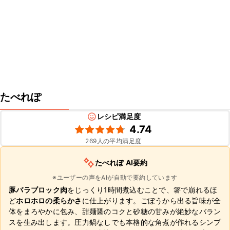
たべれぽ
レシピ満足度
4.74
269
人の平均満足度
たべれぽ AI要約
※ユーザーの声をAIが自動で要約しています
豚バラブロック肉
をじっくり1時間煮込むことで、箸で崩れるほ
ど
ホロホロの柔らかさ
に仕上がります。ごぼうから出る旨味が全
体をまろやかに包み、甜麺醤のコクと砂糖の甘みが絶妙なバラン
スを生み出します。圧力鍋なしでも本格的な角煮が作れるシンプ