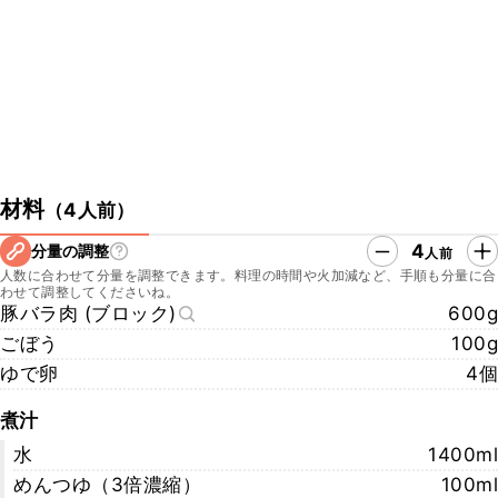
・野永料理長Twitter
https://twitter.com/nonagakimio
・野永料理長Instagram
https://www.instagram.com/kimiononaga/
・書籍 「フライパンで和食」
https://www.amazon.co.jp/gp/product/4579210956/ref=dbs_a_d
ef_rwt_hsch_vapi_taft_p1_i0
・日本料理 日本橋ゆかり
http://nihonbashi-yukari.com/
材料
（
4人前
）
こちらのレシピでは、シェフに教えていただいた手順や材料でご紹介
4
分量の調整
人前
しております。
人数に合わせて分量を調整できます。料理の時間や火加減など、手順も分量に合
ご家庭で作りやすい手順や材料で再現したレシピも公開しております
わせて調整してくださいね。
ので、ぜひチェックしてみてくださいね。
豚バラ肉 (ブロック)
600g
https://www.kurashiru.com/recipes/27c14fc7-c909-4843-8c7d-
ごぼう
100g
104050732332
ゆで卵
4個
煮汁
水
1400ml
めんつゆ（3倍濃縮）
100ml