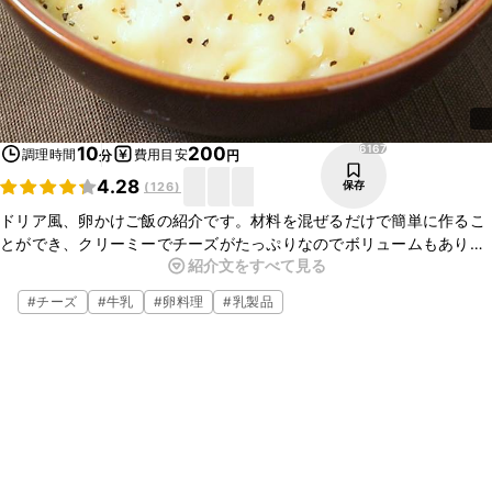
6167
10
200
調理時間
費用目安
分
円
4.28
保存
(
126
)
ドリア風、卵かけご飯の紹介です。材料を混ぜるだけで簡単に作るこ
とができ、クリーミーでチーズがたっぷりなのでボリュームもありま
紹介文をすべて見る
す。牛乳の代わりに生クリームを加えてもおいしいです。忙しい時に
便利なメニューですので、ぜひ、お試しくださいね。
#
チーズ
#
牛乳
#
卵料理
#
乳製品