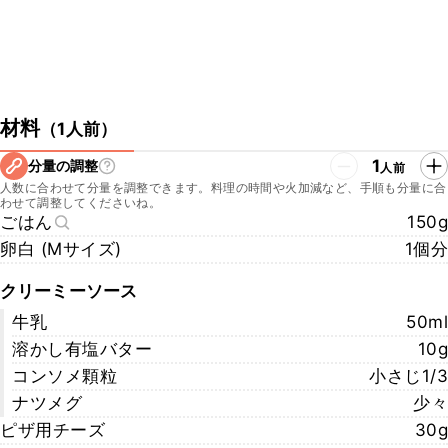
材料
（
1人前
）
1
分量の調整
人前
人数に合わせて分量を調整できます。料理の時間や火加減など、手順も分量に合
わせて調整してくださいね。
ごはん
150g
卵白 (Mサイズ)
1個分
クリーミーソース
牛乳
50ml
溶かし有塩バター
10g
コンソメ顆粒
小さじ1/3
ナツメグ
少々
ピザ用チーズ
30g