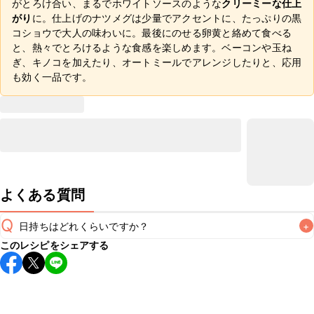
がとろけ合い、まるでホワイトソースのような
クリーミーな仕上
がり
に。仕上げのナツメグは少量でアクセントに、たっぷりの黒
コショウで大人の味わいに。最後にのせる卵黄と絡めて食べる
と、熱々でとろけるような食感を楽しめます。ベーコンや玉ね
ぎ、キノコを加えたり、オートミールでアレンジしたりと、応用
も効く一品です。
よくある質問
Q
日持ちはどれくらいですか？
+
このレシピをシェアする
こちらのレシピは出来たてをお召し上がりいただくことをお
すすめします。

A
※日持ちは目安です。
こちら
の注意事項をご確認の上、正し