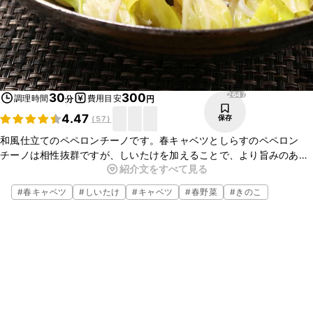
2647
30
300
調理時間
費用目安
分
円
4.47
保存
(
57
)
和風仕立てのペペロンチーノです。春キャベツとしらすのペペロン
チーノは相性抜群ですが、しいたけを加えることで、より旨みのある
紹介文をすべて見る
スパゲティに仕上げました。
最後にしょうゆを加えることで、さらに美味しくなります。ぜひお試
#
春キャベツ
#
しいたけ
#
キャベツ
#
春野菜
#
きのこ
しください。