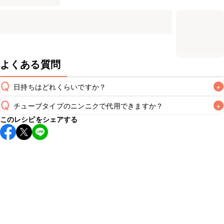
よくある質問
Q
日持ちはどれくらいですか？
+
Q
チューブタイプのニンニクで代用できますか？
+
こちらのレシピは出来たてをお召し上がりいただくことをお
このレシピをシェアする
すすめします。

A
チューブタイプのニンニクを使用してもお作りいただけま
A
す。小さじ1を目安に加え、お好みの風味になるようご調節く
※日持ちは目安です。
こちら
の注意事項をご確認の上、正し