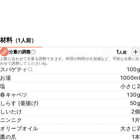
材料
（
1人前
）
1
分量の調整
人前
人数に合わせて分量を調整できます。料理の時間や火加減など、手順も分量に合
わせて調整してくださいね。
スパゲティ
100g
お湯
1000ml
塩
小さじ2
春キャベツ
130g
しらす (釜揚げ)
50g
しいたけ
2個
ニンニク
1片
オリーブオイル
大さじ2
鷹の爪
1本