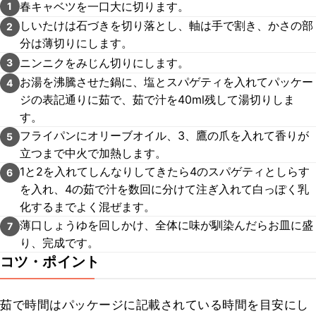
春キャベツを一口大に切ります。
1
しいたけは石づきを切り落とし、軸は手で割き、かさの部
2
分は薄切りにします。
ニンニクをみじん切りにします。
3
お湯を沸騰させた鍋に、塩とスパゲティを入れてパッケー
4
ジの表記通りに茹で、茹で汁を40ml残して湯切りしま
す。
フライパンにオリーブオイル、3、鷹の爪を入れて香りが
5
立つまで中火で加熱します。
1と2を入れてしんなりしてきたら4のスパゲティとしらす
6
を入れ、4の茹で汁を数回に分けて注ぎ入れて白っぽく乳
化するまでよく混ぜます。
薄口しょうゆを回しかけ、全体に味が馴染んだらお皿に盛
7
り、完成です。
コツ・ポイント
茹で時間はパッケージに記載されている時間を目安にし