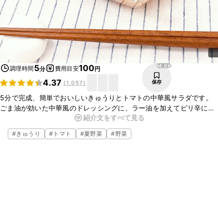
64.0K
5
100
調理時間
費用目安
分
円
4.37
保存
(
1,057
)
5分で完成、簡単でおいしいきゅうりとトマトの中華風サラダです。
ごま油が効いた中華風のドレッシングに、ラー油を加えてピリ辛に仕
紹介文をすべて見る
上げました。箸休めやお酒のおつまみにもぴったりですよ。ぜひお試
しくださいね。
#
きゅうり
#
トマト
#
夏野菜
#
野菜