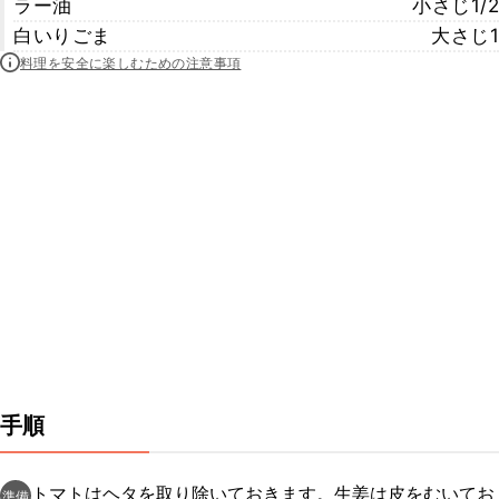
ラー油
小さじ1/2
白いりごま
大さじ1
料理を安全に楽しむための注意事項
手順
トマトはヘタを取り除いておきます。生姜は皮をむいてお
準備