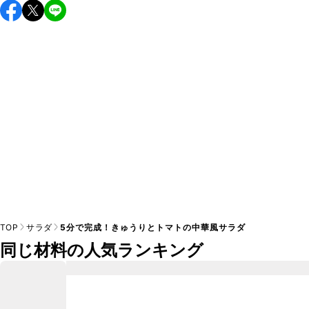
保存期間は冷蔵で当日中が目安です。なるべくお早めにお召
し上がりください。

A
※日持ちは目安です。
こちら
の注意事項をご確認の上、正し
TOP
サラダ
5分で完成！きゅうりとトマトの中華風サラダ
同じ材料の人気ランキング