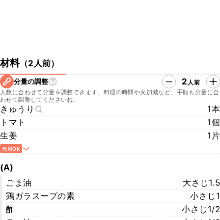
材料
（
2人前
）
2
分量の調整
人前
人数に合わせて分量を調整できます。料理の時間や火加減など、手順も分量に合
わせて調整してくださいね。
きゅうり
1本
トマト
1個
生姜
1片
代用OK
(A)
ごま油
大さじ1.5
鶏ガラスープの素
小さじ1
酢
小さじ1/2