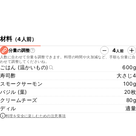
材料
（
4人前
）
4
分量の調整
人前
人数に合わせて分量を調整できます。料理の時間や火加減など、手順も分量に合
わせて調整してくださいね。
ごはん (温かいもの)
600g
寿司酢
大さじ4
スモークサーモン
100g
バジル (葉)
20枚
クリームチーズ
80g
ディル
適量
料理を安全に楽しむための注意事項