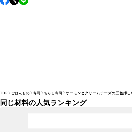
し上がりください。

A
※日持ちは目安です。
こちら
の注意事項をご確認の上、正し
TOP
ごはんもの
寿司
ちらし寿司
サーモンとクリームチーズの三色押し
同じ材料の人気ランキング