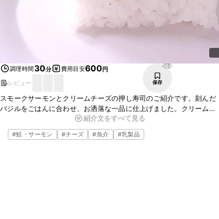
264
30
600
調理時間
費用目安
分
円
レビュー
保存
スモークサーモンとクリームチーズの押し寿司のご紹介です。刻んだ
バジルをごはんに合わせ、お洒落な一品に仕上げました。クリーム
紹介文をすべて見る
チーズのコクと旨味がアクセントになっています。おもてなしや、
パーティーにおすすめですよ。
#
鮭・サーモン
#
チーズ
#
魚介
#
乳製品