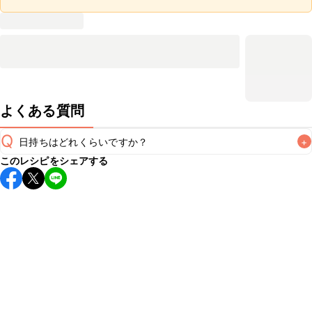
よくある質問
Q
日持ちはどれくらいですか？
+
このレシピをシェアする
保存期間は冷蔵で翌日中が目安です。なるべくお早めにお召
し上がりください。

A
※日持ちは目安です。
こちら
の注意事項をご確認の上、正し