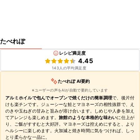
たべれぽ
レシピ満足度
4.45
143
人の平均満足度
たべれぽ AI要約
※ユーザーの声をAIが自動で要約しています
アルミホイルで包んでオーブンで焼くだけの簡単調理
で、後片付
けも楽チンです。ジューシーな鮭とマヨネーズの相性抜群で、え
のきや玉ねぎの甘みと旨みが溶け合います。しめじや人参を加え
てアレンジも楽しめます。
旅館のような本格的な味わい
に仕上が
り、ご飯がすすむと大好評。マヨネーズは控えめにすると、より
ヘルシーに楽しめます。火加減と焼き時間に気をつければ、しっ
とり柔らかな一品に。