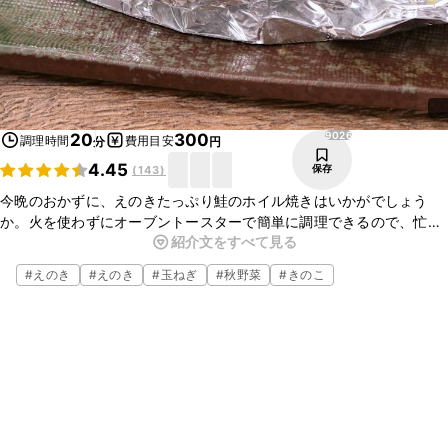
9026
20
300
調理時間
費用目安
分
円
4.45
保存
(
143
)
今晩のおかずに、えのきたっぷり鮭のホイル焼きはいかがでしょう
か。火を使わずにオーブントースターで簡単に調理できるので、忙し
紹介文をすべて見る
い日やあともう一品欲しい時などにもぴったりな一品ですよ。お酒の
おつまみにもおすすめなので、ぜひ作ってみてくださいね。
#
えのき
#
えのき
#
玉ねぎ
#
秋野菜
#
きのこ