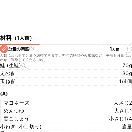
材料
（
1人前
）
1
分量の調整
人前
人数に合わせて分量を調整できます。料理の時間や火加減など、手順も分量に合
わせて調整してくださいね。
鮭 (生鮭)
70g
えのき
30g
玉ねぎ
1/4個
(A)
マヨネーズ
大さじ2
めんつゆ
大さじ1
黒こしょう
小さじ1/4
小ねぎ (小口切り)
適量