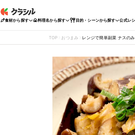
食材から探す
料理名から探す
目的・シーンから探す
公式レ
TOP
おつまみ
レンジで簡単副菜 ナスの