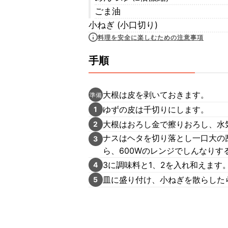
ごま油
小ねぎ (小口切り)
料理を安全に楽しむための注意事項
手順
大根は皮を剥いておきます。
準備
ゆずの皮は千切りにします。
1
大根はおろし金で擦りおろし、水
2
ナスはヘタを切り落とし一口大の
3
ら、600Wのレンジでしんなりす
3に調味料と1、2を入れ和えます
4
皿に盛り付け、小ねぎを散らした
5