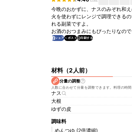
今晩のおかずに、ナスのみぞれ和え
火を使わずにレンジで調理できるの
れる副菜ですよ。
お酒のおつまみにもぴったりなので
印刷する
シェア
ポスト
材料
（
2人前
）
分量の調整
人数に合わせて分量を調整できます。料理の時間
ナス
大根
ゆずの皮
調味料
めんつゆ (2倍濃縮)