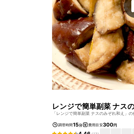
レンジで簡単副菜 ナス
「
レンジで簡単副菜 ナスのみぞれ和え
」の
15
300
調理時間
費用目安
分
円
4.46
(
13
)