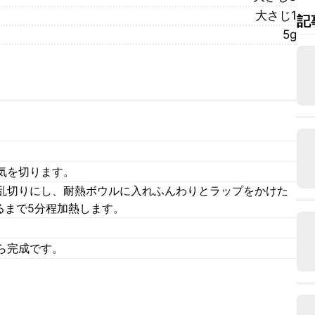
大さじ1
記
5g
気を切ります。
乱切りにし、耐熱ボウルに入れふんわりとラップをかけた
るまで5分程加熱します。
。
ら完成です。