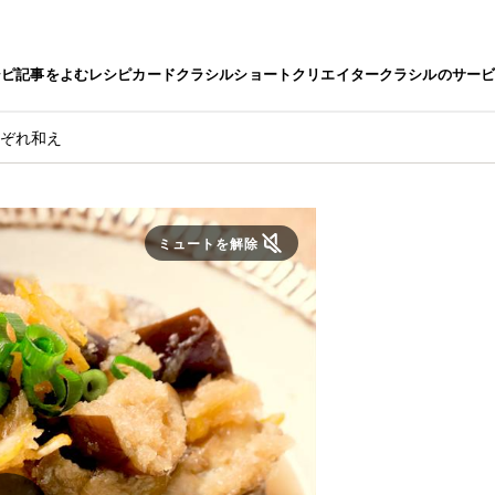
シピ
記事をよむ
レシピカード
クラシルショート
クリエイター
クラシルのサー
みぞれ和え
ミュートを解除