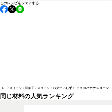
このレシピをシェアする
保存期間は冷蔵で2~3日が目安です。なるべくお早めにお召
し上がりください。

A
※日持ちは目安です。
こちら
の注意事項をご確認の上、正し
TOP
スイーツ
洋菓子
スコーン
バターいらず！ チョコバナナスコーン
同じ材料の人気ランキング