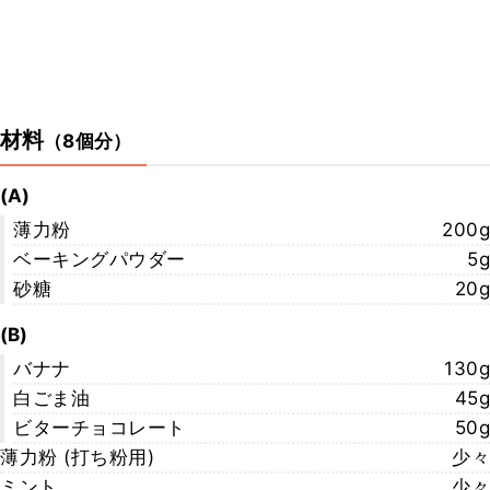
材料
（
8個分
）
(A)
薄力粉
200g
ベーキングパウダー
5g
砂糖
20g
(B)
バナナ
130g
白ごま油
45g
ビターチョコレート
50g
薄力粉 (打ち粉用)
少々
ミント
少々