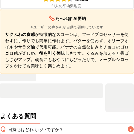
21
人の平均満足度
たべれぽ AI要約
※ユーザーの声をAIが自動で要約しています
サクふわの食感
が特徴的なスコーンは、フードプロセッサーを使
わずに手作りでも簡単に作れます。バターを使わず、オリーブオ
イルやサラダ油で代用可能。バナナの自然な甘みとチョコのゴロ
ゴロ感が楽しめ、
後を引く美味しさ
です。くるみを加えると香ば
しさがアップ。朝食にもおやつにもぴったりで、メープルシロッ
プをかけても美味しく楽しめます。
よくある質問
Q
日持ちはどれくらいですか？
+