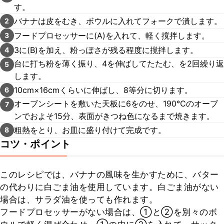
す。
バナナは皮をむき、ボウルに入れてフォークで潰します。
2
フードプロセッサーに(A)を入れて、軽く撹拌します。
3
3に(B)を加え、粉っぽさが残る程度に撹拌します。
4
台に打ち粉を薄く振り、4を伸ばしてたたむ、を2回繰り返
5
します。
10cm×16cmくらいに伸ばし、8等分に切ります。
6
オーブンシートを敷いた天板に6をのせ、190℃のオーブ
7
ンでおよそ15分、表面がきつね色になるまで焼きます。
粗熱をとり、お皿に盛り付けて完成です。
8
コツ・ポイント
このレシピでは、バナナの風味を生かすために、バター
の代わりに白ごま油を使用しています。白ごま油がない
場合は、サラダ油を使っても作れます。

フードプロセッサーがない場合は、①と②を別々のボ