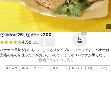
1998
25
200
調理時間
費用目安
分
円
4.59
保存
(
21
)
バナナの風味がおいしい、しっとりタイプのスコーンです。バナナは
完熟のものを使った方がおいしいので、うっかりバナナが黒くなって
紹介文をすべて見る
しまった時に、ぜひ作ってみてくださいね。牛乳やコーヒーと一緒に
どうぞ。朝ごはんにもオススメです。
#
チョコ
#
バレンタインデー
#
スイーツ
#
バナナ
#
冬（12–2月）