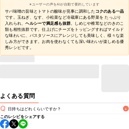
※ユーザーの声をAIが自動で要約しています
サバ味噌の旨味とトマトの酸味が見事に調和した
コクのある一品
です。玉ねぎ、なす、小松菜など冷蔵庫にある野菜を たっぷり
入れられ、
ヘルシーで満足感も抜群
。しめじや椎茸などのきのこ
類も相性抜群です。仕上げにチーズをトッピングすればマイルド
な味わいに、パスタソースにアレンジしても美味しく、様々な楽
しみ方ができます。お肉を使わなくても深い味わいが楽しめる優
秀レシピです。
よくある質問
Q
日持ちはどれくらいですか？
+
このレシピをシェアする
保存期間は冷蔵で翌日中が目安です。なるべくお早めにお召
し上がりください。
