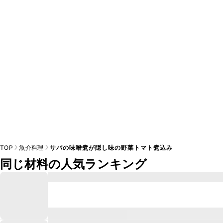
A
※日持ちは目安です。
こちら
の注意事項をご確認の上、正し
TOP
魚介料理
サバの味噌煮が隠し味の野菜トマト煮込み
同じ材料の人気ランキング