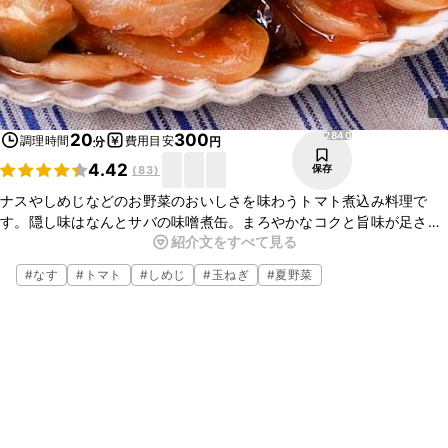
2840
20
300
調理時間
費用目安
分
円
4.42
保存
(
83
)
ナスやしめじなどのお野菜のおいしさを味わうトマト煮込み料理で
す。隠し味はなんとサバの味噌煮缶。まろやかなコクと旨味が足さ
紹介文をすべて見る
れ、とてもおいしくなります。ニンニクの香りも食欲をそそります
ね。ぜひ、作ってみてくださいね。
#
なす
#
トマト
#
しめじ
#
玉ねぎ
#
夏野菜