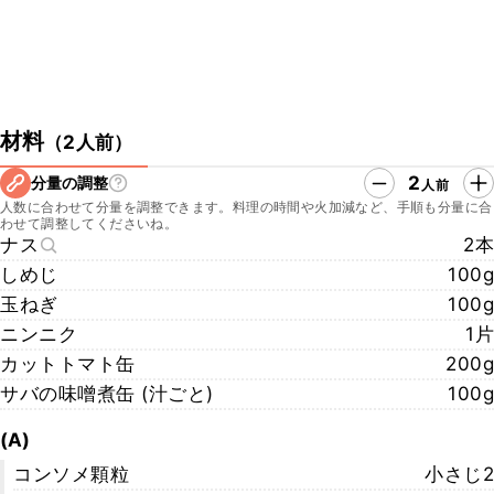
材料
（
2人前
）
2
分量の調整
人前
人数に合わせて分量を調整できます。料理の時間や火加減など、手順も分量に合
わせて調整してくださいね。
ナス
2本
しめじ
100g
玉ねぎ
100g
ニンニク
1片
カットトマト缶
200g
サバの味噌煮缶 (汁ごと)
100g
(A)
コンソメ顆粒
小さじ2