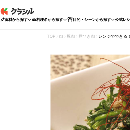
食材から探す
料理名から探す
目的・シーンから探す
公式レ
TOP
肉
豚肉
豚ひき肉
レンジでできる