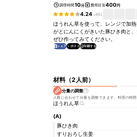
10
400
調理時間
費用目安
分
円
4.24
(
40
)
ほうれん草を使って、レンジで加熱
がとにんにくがきいた豚ひき肉と、
ぜひ作ってみてください。
印刷する
シェア
ポスト
材料
（
2人前
）
分量の調整
人数に合わせて分量を調整できます。料理の時間
ほうれん草
(A)
豚ひき肉
すりおろし生姜