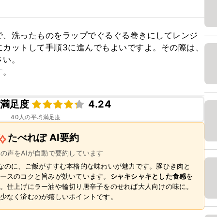
で、洗ったものをラップでぐるぐる巻きにしてレンジ
にカットして手順3に進んでもよいですよ。その際は、
い。

す。
満足度
4.24
40
人の平均満足度
たべれぽ AI要約
ーの声をAIが自動で要約しています
なのに、ご飯がすすむ本格的な味わいが魅力です。豚ひき肉と
ースのコクと旨みが効いています。
シャキシャキとした食感
を
。仕上げにラー油や輪切り唐辛子をのせれば大人向けの味に。
少なく済むのが嬉しいポイントです。