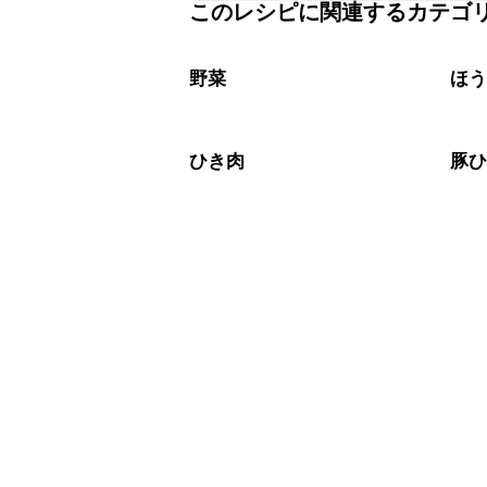
このレシピに関連するカテゴ
保存期間は冷蔵で翌日中が目安です。
A
※日持ちは目安です。
こちら
野菜
ほ
ひき肉
豚