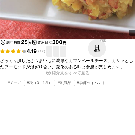
472
25
300
調理時間
費用目安
分
円
4.19
保存
(
12
)
ざっくり潰したさつまいもに濃厚なカマンベールチーズ、カリッとし
たアーモンドが混ざり合い、変化のある味と食感が楽しめます。
紹介文をすべて見る
パンにのせたり、コロッケにしたり、シナモンをかけて大人っぽくア
レンジしても美味しいです。
#
チーズ
#
秋（9–11月）
#
乳製品
#
季節のイベント