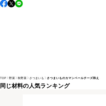
保存期間は冷蔵で当日中が目安です。なるべくお早めにお召
し上がりください。

A
※日持ちは目安です。
こちら
の注意事項をご確認の上、正し
TOP
野菜
秋野菜
さつまいも
さつまいものカマンベールチーズ和え
同じ材料の人気ランキング