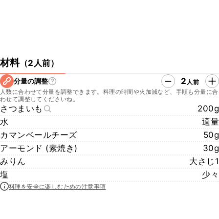
材料
（
2人前
）
2
分量の調整
人前
人数に合わせて分量を調整できます。料理の時間や火加減など、手順も分量に合
わせて調整してくださいね。
さつまいも
200g
水
適量
カマンベールチーズ
50g
アーモンド (素焼き)
30g
みりん
大さじ1
塩
少々
料理を安全に楽しむための注意事項