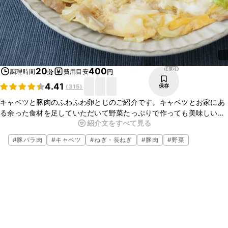
14.6K
20
400
調理時間
費用目安
分
円
4.41
保存
(
315
)
キャベツと豚肉のふわふわ卵とじのご紹介です。キャベツとお家にあ
る余った食材を足していただいて野菜たっぷりで作っても美味しいで
紹介文をすべて見る
すよ。メイン料理におすすめです。是非、作ってみてください。
#
豚バラ肉
#
キャベツ
#
ねぎ・長ねぎ
#
豚肉
#
野菜