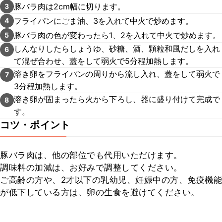
豚バラ肉は2cm幅に切ります。
3
フライパンにごま油、3を入れて中火で炒めます。
4
豚バラ肉の色が変わったら1、2を入れて中火で炒めます。
5
しんなりしたらしょうゆ、砂糖、酒、顆粒和風だしを入れ
6
て混ぜ合わせ、蓋をして弱火で5分程加熱します。
溶き卵をフライパンの周りから流し入れ、蓋をして弱火で
7
3分程加熱します。
溶き卵が固まったら火から下ろし、器に盛り付けて完成で
8
す。
コツ・ポイント
豚バラ肉は、他の部位でも代用いただけます。

調味料の加減は、お好みで調整してください。

ご高齢の方や、2才以下の乳幼児、妊娠中の方、免疫機能
が低下している方は、卵の生食を避けてください。