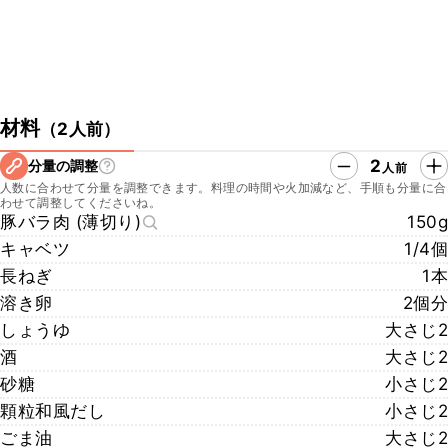
材料
（
2人前
）
2
分量の調整
人前
人数に合わせて分量を調整できます。料理の時間や火加減など、手順も分量に合
わせて調整してくださいね。
豚バラ肉 (薄切り)
150g
キャベツ
1/4個
長ねぎ
1本
溶き卵
2個分
しょうゆ
大さじ2
酒
大さじ2
砂糖
小さじ2
顆粒和風だし
小さじ2
ごま油
大さじ2