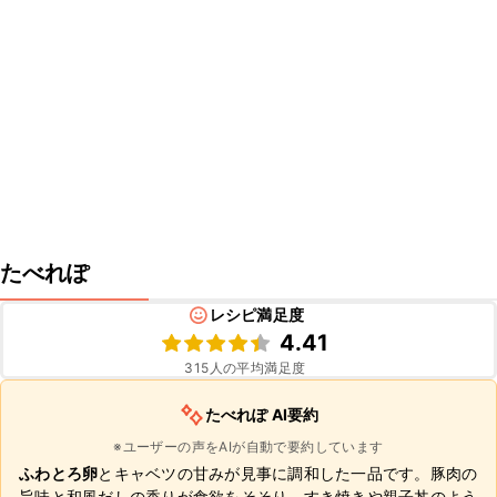
たべれぽ
レシピ満足度
4.41
315
人の平均満足度
たべれぽ AI要約
※ユーザーの声をAIが自動で要約しています
ふわとろ卵
とキャベツの甘みが見事に調和した一品です。豚肉の
旨味と和風だしの香りが食欲をそそり、すき焼きや親子丼のよう