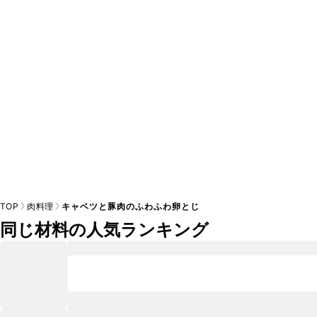
A
※日持ちは目安です。
こちら
の注意事項をご確認の上、正し
TOP
肉料理
キャベツと豚肉のふわふわ卵とじ
同じ材料の人気ランキング