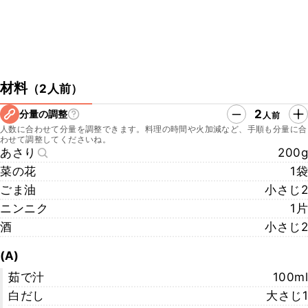
材料
（
2人前
）
2
分量の調整
人前
人数に合わせて分量を調整できます。料理の時間や火加減など、手順も分量に合
わせて調整してくださいね。
あさり
200g
菜の花
1袋
ごま油
小さじ2
ニンニク
1片
酒
小さじ2
(A)
茹で汁
100ml
白だし
大さじ1