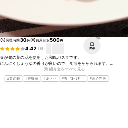
922
30
500
調理時間
費用目安
分
円
4.42
保存
(
15
)
春が旬の菜の花を使用した和風パスタです。
にんにくしょうゆの香りが良いので、食欲をそそられます。
紹介文をすべて見る
見た目も華やかなので、おもてなしレシピとしても喜ばれます。
とても簡単に作れるので、ぜひ試してみてくださいね。
#
菜の花
#
春野菜
#
あさり
#
春（3–5月）
#
魚介料理