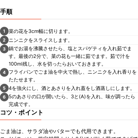
手順
菜の花を3cm幅に切ります。
1
ニンニクをスライスします。
2
鍋でお湯を沸騰させたら、塩とスパゲティを入れ茹でま
3
す。最後の2分で、菜の花も一緒に茹でます。茹で汁を
100ml残し、水を切ったらおいておきます。
フライパンでごま油を中火で熱し、ニンニクを入れ香りを
4
たたせます。
4を強火にし、酒とあさりを入れ蓋をし酒蒸しにします。
5
5のあさりの口が開いたら、3と(A)を入れ、味が調ったら
6
完成です。
コツ・ポイント
ごま油は、サラダ油やバターでも代用できます。
