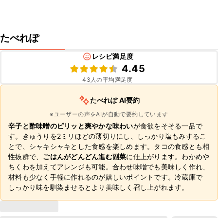
たべれぽ
レシピ満足度
4.45
43
人の平均満足度
たべれぽ AI要約
※ユーザーの声をAIが自動で要約しています
辛子と酢味噌のピリッと爽やかな味わい
が食欲をそそる一品で
す。きゅうりを2ミリほどの薄切りにし、しっかり塩もみするこ
とで、シャキシャキとした食感を楽しめます。タコの食感とも相
性抜群で、
ごはんがどんどん進む副菜
に仕上がります。わかめや
ちくわを加えてアレンジも可能。合わせ味噌でも美味しく作れ、
材料も少なく手軽に作れるのが嬉しいポイントです。冷蔵庫で
しっかり味を馴染ませるとより美味しく召し上がれます。