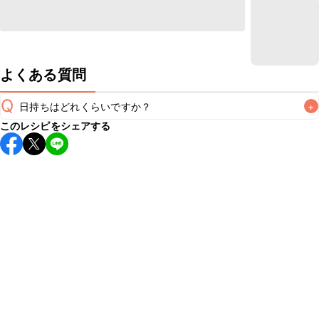
よくある質問
Q
日持ちはどれくらいですか？
+
このレシピをシェアする
保存期間は冷蔵で当日中が目安です。なるべくお早めにお召
し上がりください。

A
※日持ちは目安です。
こちら
の注意事項をご確認の上、正し