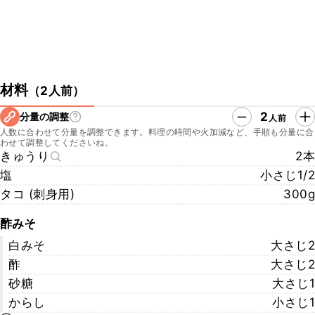
材料
（
2人前
）
2
分量の調整
人前
人数に合わせて分量を調整できます。料理の時間や火加減など、手順も分量に合
わせて調整してくださいね。
きゅうり
2本
塩
小さじ1/2
タコ (刺身用)
300g
酢みそ
白みそ
大さじ2
酢
大さじ2
砂糖
大さじ1
からし
小さじ1