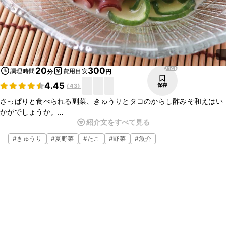
2146
20
300
調理時間
費用目安
分
円
4.45
保存
(
43
)
さっぱりと食べられる副菜、きゅうりとタコのからし酢みそ和えはい
かがでしょうか。
紹介文をすべて見る
火を使わずに調理できるので、とても手軽に作れますよ。
ごはんのおかずだけでなく、お酒のおつまみとしてもぴったりなの
#
きゅうり
#
夏野菜
#
たこ
#
野菜
#
魚介
で、是非作ってみてくださいね。