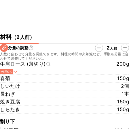
材料
（
2人前
）
2
分量の調整
人前
人数に合わせて分量を調整できます。料理の時間や火加減など、手順も分量に合
わせて調整してくださいね。
牛肩ロース (薄切り)
200g
代用OK
春菊
150g
しいたけ
2個
長ねぎ
1本
焼き豆腐
150g
しらたき
150g
割り下