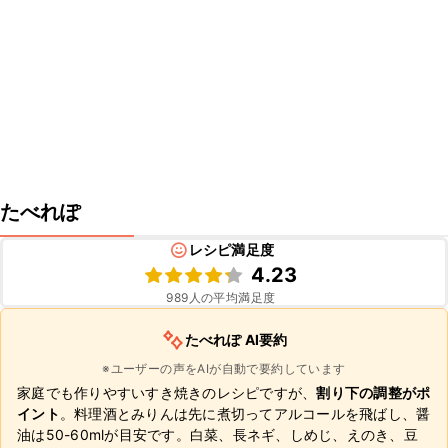
たべれぽ
レシピ満足度
4.23
989
人の平均満足度
たべれぽ AI要約
※ユーザーの声をAIが自動で要約しています
家庭でも作りやすいすき焼きのレシピですが、
割り下の調整がポ
イント
。料理酒とみりんは先に煮切ってアルコールを飛ばし、醤
油は50-60mlが目安です。白菜、長ネギ、しめじ、えのき、豆