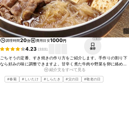
49.0K
20
1000
調理時間
費用目安
分
円
4.23
保存
(
989
)
ごちそうの定番、すき焼きの作り方をご紹介します。手作りの割り下
なら好みの味に調整できますよ。甘辛く煮た牛肉や野菜を卵に絡めて
紹介文をすべて見る
食べると絶品です。ぜひお試しくださいね。
#
春菊
#
しいたけ
#
しらたき
#
父の日
#
敬老の日