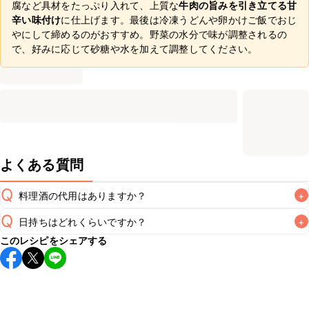
腐など具材をたっぷり入れて、上質な
牛肉の旨みを引き立てる甘
辛い味付け
に仕上げます。最後は冷凍うどんや卵かけご飯でおじ
やにして締めるのがおすすめ。野菜の水分で味が調整されるの
で、好みに応じて砂糖や水を加えて調整してください。
よくある質問
Q
料理酒の代用はありますか？
+
Q
日持ちはどれくらいですか？
+
A
このレシピをシェアする
保存期間は冷蔵で翌日中が目安です。なるべくお早めにお召
し上がりください。

A
※日持ちは目安です。
こちら
の注意事項をご確認の上、正し