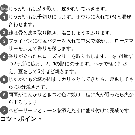
じゃがいもは芽を取り、皮をむいておきます。
準備
じゃがいもは千切りにします。ボウルに入れて(A)と混ぜ
1
合わせます。
鮭は骨と皮を取り除き、塩こしょうをふります。
2
フライパンに有塩バターを入れて中火で溶かし、ローズマ
3
リーを加えて香りを移します。
香りが立ったらローズマリーを取り出します。1を1/4量ず
4
つ2ヶ所に広げ、2、1の順にのせます。ヘラで軽く押さ
え、蓋をして5分ほど焼きます。
じゃがいもの縁が固まりカリッとしてきたら、裏返してさ
5
らに5分焼きます。
両面がこんがりときつね色に焼け、鮭に火が通ったら火か
6
ら下ろします。
ベビーリーフとレモンを添えた器に盛り付けて完成です。
7
コツ・ポイント