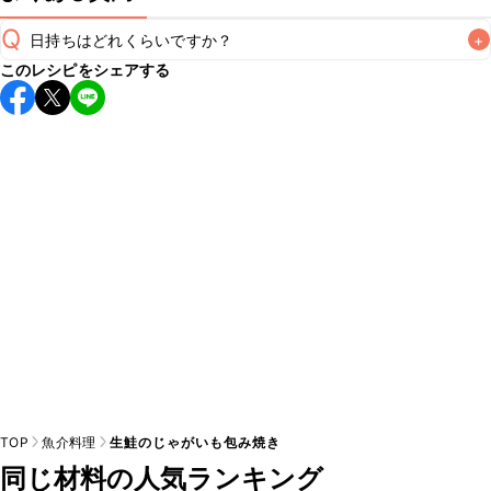
Q
日持ちはどれくらいですか？
+
このレシピをシェアする
保存期間は冷蔵で翌日中が目安です。なるべくお早めにお召
し上がりください。

A
※日持ちは目安です。
こちら
の注意事項をご確認の上、正し
TOP
魚介料理
生鮭のじゃがいも包み焼き
同じ材料の人気ランキング