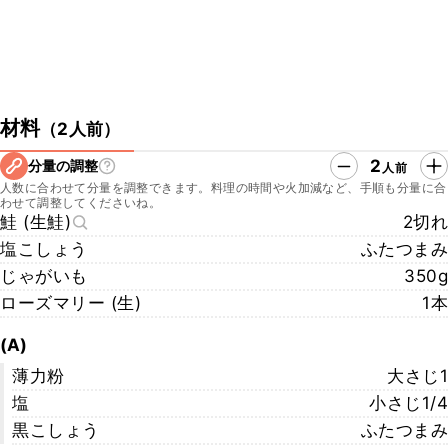
材料
（
2人前
）
2
分量の調整
人前
人数に合わせて分量を調整できます。料理の時間や火加減など、手順も分量に合
わせて調整してくださいね。
鮭 (生鮭)
2切れ
塩こしょう
ふたつまみ
じゃがいも
350g
ローズマリー (生)
1本
(A)
薄力粉
大さじ1
塩
小さじ1/4
黒こしょう
ふたつまみ