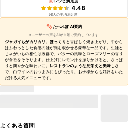
レシピ満足度
4.48
98
人の平均満足度
たべれぽ AI要約
※ユーザーの声をAIが自動で要約しています
ジャガイもがカリカリ、ほっくり
と香ばしく焼き上がり、中から
はふわっとした食感の鮭が顔を覗かせる豪華な一品です。生鮭と
じゃがいもの相性は抜群で、バターの風味とローズマリーの香り
が食欲をそそります。仕上げにレモン汁を振りかけると、さっぱ
りと爽やかな味わいに。
レストランのような見栄えと美味しさ
で、白ワインのおつまみにもぴったり。お子様からも好評をいた
だける人気メニューです。
よくある質問