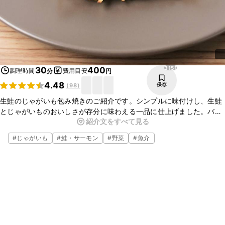
3151
30
400
調理時間
費用目安
分
円
4.48
保存
(
98
)
生鮭のじゃがいも包み焼きのご紹介です。シンプルに味付けし、生鮭
とじゃがいものおいしさが存分に味わえる一品に仕上げました。バ
紹介文をすべて見る
ターでカリカリに焼いたじゃがいもと、ふっくらジューシーな生鮭が
相性抜群です。簡単なのに見た目もおしゃれな一品に仕上がります
#
じゃがいも
#
鮭・サーモン
#
野菜
#
魚介
よ。ぜひお試しくださいね。