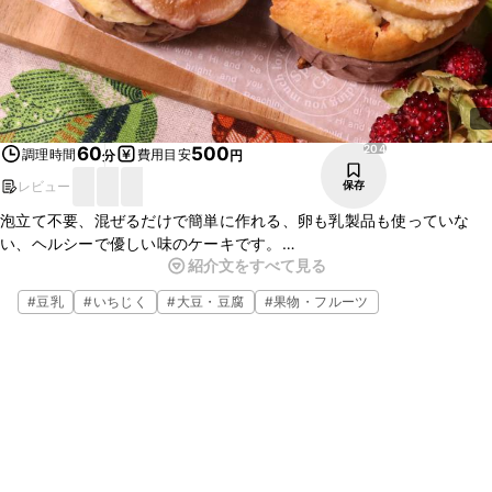
204
60
500
調理時間
費用目安
分
円
レビュー
保存
泡立て不要、混ぜるだけで簡単に作れる、卵も乳製品も使っていな
い、ヘルシーで優しい味のケーキです。
紹介文をすべて見る
もちろん豆乳の代わりに、牛乳でも美味しく出来上がりますので、ご
自宅にある材料で代用して作ることができます。
#
豆乳
#
いちじく
#
大豆・豆腐
#
果物・フルーツ