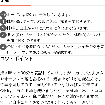
オーブンは170度に予熱しておきます。
準備
材料(B)はすべてボウルに入れ、振るっておきます。
1
材料(C)は上から順にボウルに入れよく混ぜます。
2
(B)と(C)とサックリと混ぜ合わせたら、材料(A)のクルミ
3
を加え軽く混ぜます。
混ぜた生地を型に流し込んだら、カットしたイチジクを乗
4
せ、オーブンで30分焼いたら完成です。
コツ・ポイント
焼き時間は30分と表記してありますが、カップの大きさ
やオーブンの癖もあるので、焼き上がりが心配な方は、
竹串を刺してみて、何も付いていなければ大丈夫です。

今回は、白ごま油を使いましたが、菜種油・米油・ココ
ナッツオイル・亜麻仁油など、色々な油で作れますの
で、ご自宅にあるお好きな油で作ってみて下さい！