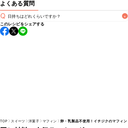
よくある質問
Q
日持ちはどれくらいですか？
+
このレシピをシェアする
保存期間は冷蔵で翌日中が目安です。なるべくお早めにお召
し上がりください。

A
※日持ちは目安です。
こちら
の注意事項をご確認の上、正し
TOP
スイーツ
洋菓子
マフィン
卵・乳製品不使用！イチジクのマフィン