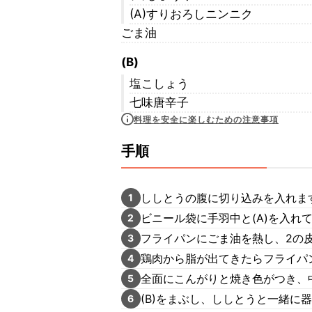
(A)すりおろしニンニク
ごま油
(B)
塩こしょう
七味唐辛子
料理を安全に楽しむための注意事項
手順
ししとうの腹に切り込みを入れま
1
ビニール袋に手羽中と(A)を入れ
2
フライパンにごま油を熱し、2の
3
鶏肉から脂が出てきたらフライパ
4
全面にこんがりと焼き色がつき、
5
(B)をまぶし、ししとうと一緒に
6