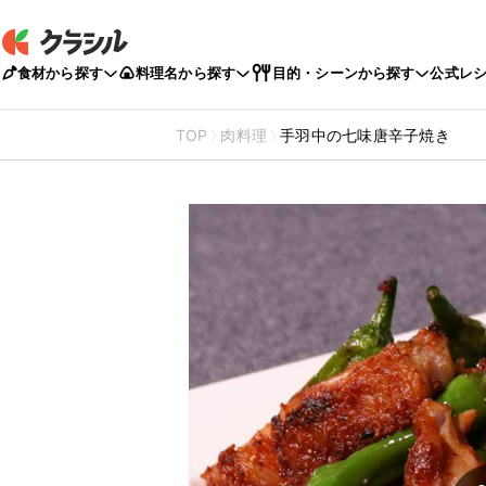
食材から探す
料理名から探す
目的・シーンから探す
公式レ
TOP
肉料理
手羽中の七味唐辛子焼き