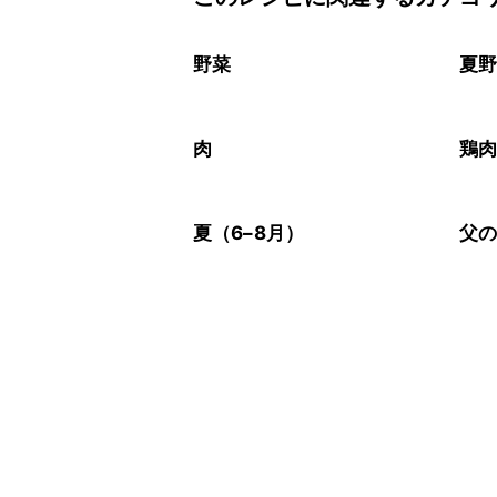
保存期間は冷蔵で翌日中が目安です。
A
※日持ちは目安です。
こちら
野菜
夏
肉
鶏
夏（6–8月）
父