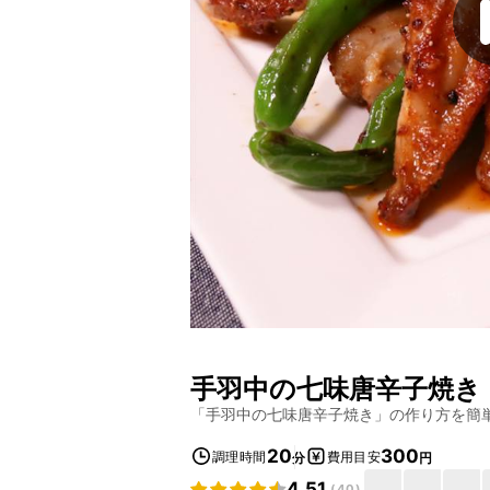
手羽中の七味唐辛子焼き
「
手羽中の七味唐辛子焼き
」の作り方を簡
20
300
調理時間
費用目安
分
円
4.51
(
40
)