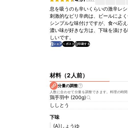
息を吸うのも辛いくらいの激辛レシ
刺激的なピリ辛肉は、ビールによく
シンプルな味付けですが、食べ応え
濃い味が好きな方は、下味を漬ける
しいです。
印刷する
シェア
ポスト
材料
（
2人前
）
分量の調整
人数に合わせて分量を調整できます。料理の時間
鶏手羽中 (200g)
ししとう
下味
(A)しょうゆ