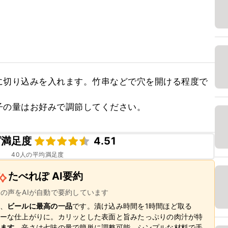
に切り込みを入れます。竹串などで穴を開ける程度で
子の量はお好みで調節してください。
ピ満足度
4.51
40
人の平均満足度
たべれぽ AI要約
ーの声をAIが自動で要約しています
、
ビールに最高の一品
です。漬け込み時間を1時間ほど取る
ーな仕上がりに。カリッとした表面と旨みたっぷりの肉汁が特
ます
。辛さは七味の量で簡単に調整可能。シンプルな材料で手