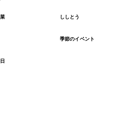
なるべくお早めにお召し上がりください。

野菜
ししとう
肉
季節のイベント
の日