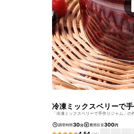
冷凍ミックスベリーで手
「
冷凍ミックスベリーで手作りジャム
」の
30
300
調理時間
費用目安
分
円
4.54
(
18
)