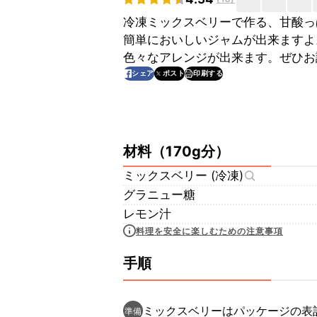
冷凍ミックスベリーで作る、甘酸っ
簡単においしいジャムが出来ますよ
色々なアレンジが出来ます。ぜひお
印刷する
シェア
ポスト
材料
（
170g分
）
ミックスベリー (冷凍)
グラニュー糖
レモン汁
料理を安全に楽しむための注意事項
手順
ミックスベリーはパッケージの表
準備