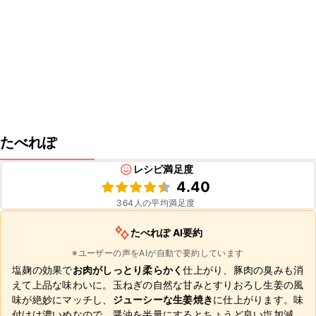
たべれぽ
レシピ満足度
4.40
364
人の平均満足度
たべれぽ AI要約
※ユーザーの声をAIが自動で要約しています
塩麹の効果で
お肉がしっとり柔らかく
仕上がり、豚肉の臭みも消
えて上品な味わいに。玉ねぎの自然な甘みとすりおろし生姜の風
味が絶妙にマッチし、
ジューシーな生姜焼き
に仕上がります。味
付けは濃いめなので、醤油を半量にするとちょうど良い塩加減