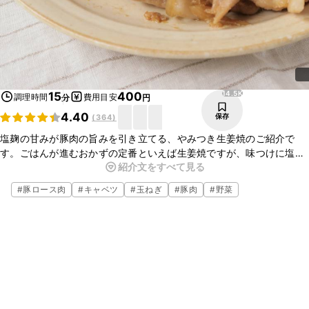
14.5K
15
400
調理時間
費用目安
分
円
4.40
保存
(
364
)
塩麹の甘みが豚肉の旨みを引き立てる、やみつき生姜焼のご紹介で
す。ごはんが進むおかずの定番といえば生姜焼ですが、味つけに塩麹
紹介文をすべて見る
を使うと、さらにおいしく、ジューシーに仕上がりますよ。とてもお
いしいので、ぜひお試しくださいね。
#
豚ロース肉
#
キャベツ
#
玉ねぎ
#
豚肉
#
野菜