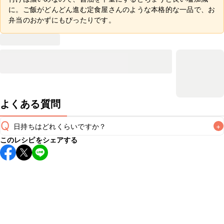
に。ご飯がどんどん進む定食屋さんのような本格的な一品で、お
弁当のおかずにもぴったりです。
よくある質問
Q
日持ちはどれくらいですか？
+
このレシピをシェアする
保存期間は冷蔵で翌日中が目安です。なるべくお早めにお召
し上がりください。

A
※日持ちは目安です。
こちら
の注意事項をご確認の上、正し