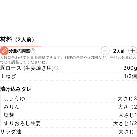
材料
（
2人前
）
2
分量の調整
人前
人数に合わせて分量を調整できます。料理の時間や火加減など、手順も分量に合
わせて調整してくださいね。
豚ロース (生姜焼き用)
300g
玉ねぎ
1/2個
漬け込みダレ
しょうゆ
大さじ3
みりん
大さじ2
塩麹
大さじ1
すりおろし生姜
大さじ1/2
サラダ油
大さじ1