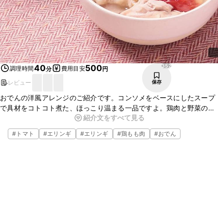
352
40
500
調理時間
費用目安
分
円
レビュー
保存
おでんの洋風アレンジのご紹介です。コンソメをベースにしたスープ
で具材をコトコト煮た、ほっこり温まる一品ですよ。鶏肉と野菜の旨
紹介文をすべて見る
味が染みたおでんは、あっさりとした味で食べやすいので、食欲がな
い時などにもオススメです。お好みの具材でアレンジも自由ですよ。
#
トマト
#
エリンギ
#
エリンギ
#
鶏もも肉
#
おでん