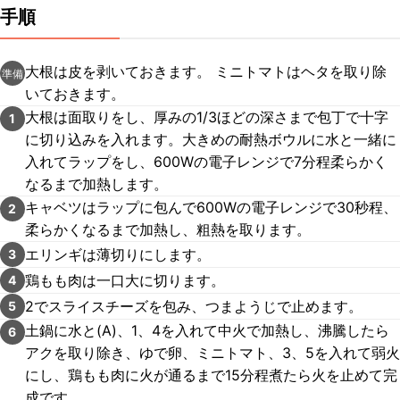
手順
大根は皮を剥いておきます。 ミニトマトはヘタを取り除
準備
いておきます。
大根は面取りをし、厚みの1/3ほどの深さまで包丁で十字
1
に切り込みを入れます。大きめの耐熱ボウルに水と一緒に
入れてラップをし、600Wの電子レンジで7分程柔らかく
なるまで加熱します。
キャベツはラップに包んで600Wの電子レンジで30秒程、
2
柔らかくなるまで加熱し、粗熱を取ります。
エリンギは薄切りにします。
3
鶏もも肉は一口大に切ります。
4
2でスライスチーズを包み、つまようじで止めます。
5
土鍋に水と(A)、1、4を入れて中火で加熱し、沸騰したら
6
アクを取り除き、ゆで卵、ミニトマト、3、5を入れて弱火
にし、鶏もも肉に火が通るまで15分程煮たら火を止めて完
成です。