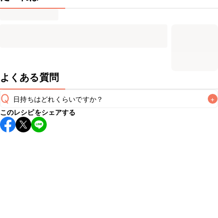
よくある質問
Q
日持ちはどれくらいですか？
+
このレシピをシェアする
保存期間は冷蔵で翌日中が目安です。なるべくお早めにお召
し上がりください。

A
※日持ちは目安です。
こちら
の注意事項をご確認の上、正し