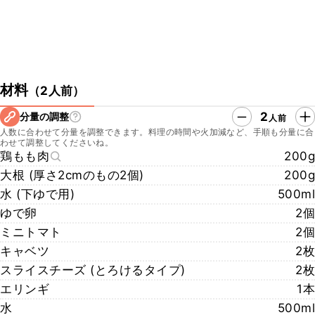
材料
（
2人前
）
2
分量の調整
人前
人数に合わせて分量を調整できます。料理の時間や火加減など、手順も分量に合
わせて調整してくださいね。
鶏もも肉
200g
大根 (厚さ2cmのもの2個)
200g
水 (下ゆで用)
500ml
ゆで卵
2個
ミニトマト
2個
キャベツ
2枚
スライスチーズ (とろけるタイプ)
2枚
エリンギ
1本
水
500ml