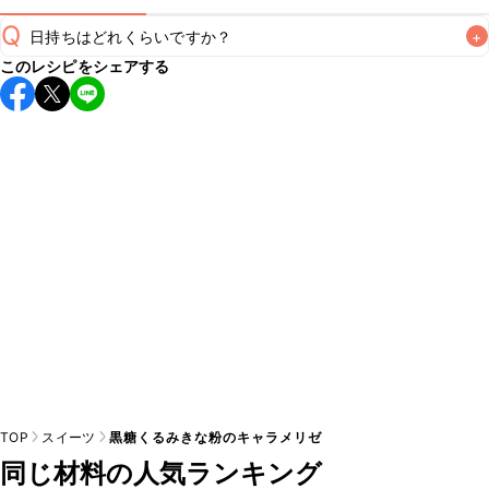
Q
日持ちはどれくらいですか？
+
このレシピをシェアする
保存期間は冷蔵で2~3日が目安です。なるべくお早めにお召
し上がりください。

A
※日持ちは目安です。
こちら
の注意事項をご確認の上、正し
TOP
スイーツ
黒糖くるみきな粉のキャラメリゼ
同じ材料の人気ランキング