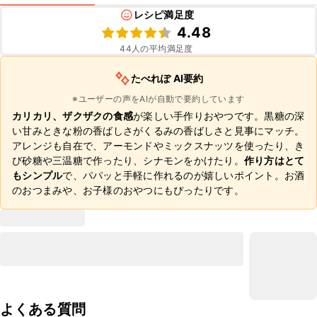
レシピ満足度
4.48
44
人の平均満足度
たべれぽ AI要約
※ユーザーの声をAIが自動で要約しています
カリカリ、ザクザクの食感
が楽しい手作りおやつです。黒糖の深
い甘みときな粉の香ばしさがくるみの香ばしさと見事にマッチ。
アレンジも自在で、アーモンドやミックスナッツを使ったり、き
び砂糖や三温糖で作ったり、シナモンをかけたり。
作り方はとて
もシンプル
で、パパッと手軽に作れるのが嬉しいポイント。お酒
のおつまみや、お子様のおやつにもぴったりです。
よくある質問