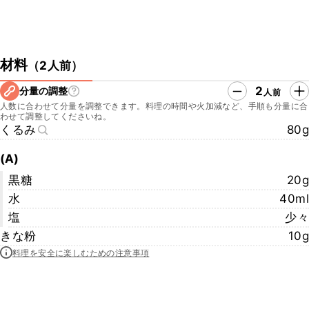
材料
（
2人前
）
2
分量の調整
人前
人数に合わせて分量を調整できます。料理の時間や火加減など、手順も分量に合
わせて調整してくださいね。
くるみ
80g
(A)
黒糖
20g
水
40ml
塩
少々
きな粉
10g
料理を安全に楽しむための注意事項