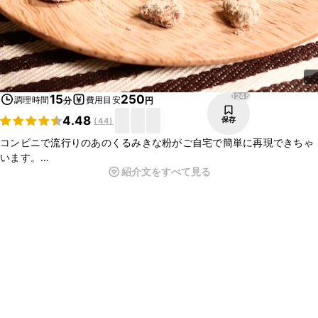
1245
15
250
調理時間
費用目安
分
円
4.48
保存
(
44
)
コンビニで流行りのあのくるみきな粉がご自宅で簡単に再現できちゃ
います。
紹介文をすべて見る
くるみをキャラメリゼしてきな粉をふりかける、とっても簡単な工程
ですが、やみつきになる味わいで止まりません。
小腹が空いた時のちょっとしたスイーツにも、お酒のお供にも、どち
らにも合う一品です。